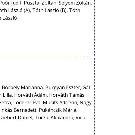
Poór Judit, Pusztai Zoltán, Selyem Zoltán,
óth László (A), Tóth László (B), Tóth
e László
, Borbély Marianna, Burgyán Eszter, Gál
n Lilla, Horváth Ádám, Horváth Tamás,
 Petra, Lóderer Éva, Musits Adrienn, Nagy
linkás Bernadett, Pukáncsik Mária,
ziebert Dániel, Tuczai Alexandra, Vida