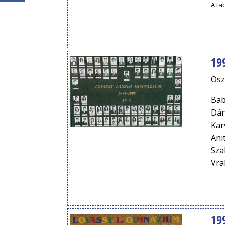
A ta
19
Osz
Bab
Dán
Kar
Ani
Sza
Vra
19