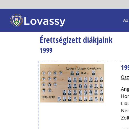
Az 
Érettségizett diákjaink
1999
19
Osz
Ang
Hor
Líd
Ném
Zol