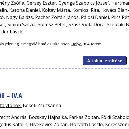
ény Zsófia, Gersey Eszter, Gyenge Szabolcs József, Hartm
alin, Katona Dániel, Koltay Márta, Komlósi Rita, Kovács Blank
ikó, Nagy Balázs, Pacher Zoltán János, Pálosi Dániel, Pilcz Pé
sef, Simon Szilvia, Soltész Péter, Szász Viola Dóra, Széplaki
kler László
bló jelenleg is megtalálható az iskolában.
Helye:
104. terem
A tabló letöltése
98 – IV.A
tályfőnök:
Békefi Zsuzsanna
recht András, Bocskay Hajnalka, Farkas Zoltán, Földi Szabol
edüs Katalin, Hivekovics Zoltán, Horváth László, Keresszegi A