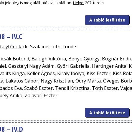
bló jelenleg is megtalálható az iskolában.
Helye:
207. terem
A tabló letöltése
98 – IV.C
tályfőnök:
dr. Szalainé Tóth Tünde
icsák Botond, Balogh Viktória, Benyó György, Bognár Endr
iel, Gesztelyi Nagy Ádám, Győri Gabriella, Hartinger Anita,
valits Kinga, Keller Ágnes, Király Ibolya, Kiss Eszter, Kiss R
ta, Lakatos Gábor, Nagy Krisztián, Ódry Márta, Öveges Borb
bados Éva, Szabó Eszter, Tendli Krisztina, Tóth Eszter, Vajd
bély Anikó, Zalavári Eszter
A tabló letöltése
98 – IV.D