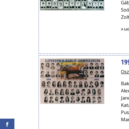
Gáb
Soó
Zol
A ta
19
Osz
Bak
Ale
Jan
Kat
Pus
Mar