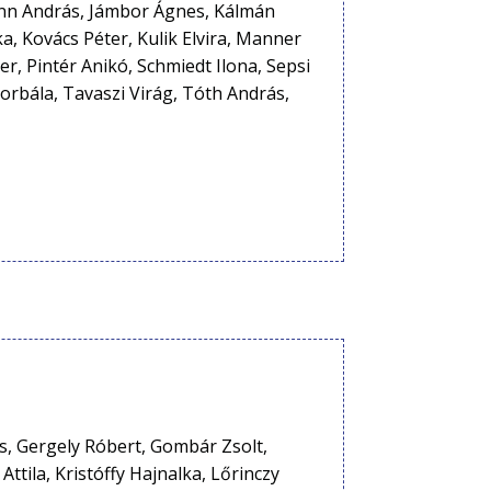
ann András, Jámbor Ágnes, Kálmán
a, Kovács Péter, Kulik Elvira, Manner
ter, Pintér Anikó, Schmiedt Ilona, Sepsi
 Borbála, Tavaszi Virág, Tóth András,
cs, Gergely Róbert, Gombár Zsolt,
ttila, Kristóffy Hajnalka, Lőrinczy