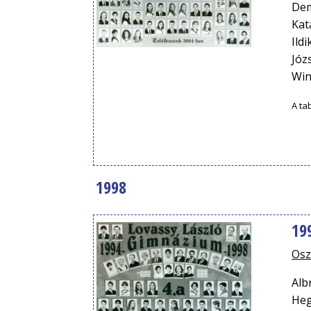
Dem
Kat
Ild
Józ
Win
A ta
1998
19
Osz
Alb
Heg