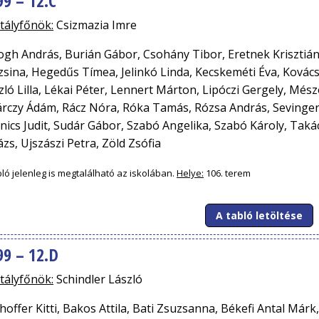
99 – 12.C
tályfőnök:
Csizmazia Imre
ogh András, Burián Gábor, Csohány Tibor, Eretnek Krisztiá
zsina, Hegedűs Tímea, Jelinkó Linda, Kecskeméti Éva, Kovács A
zló Lilla, Lékai Péter, Lennert Márton, Lipóczi Gergely, Més
árczy Ádám, Rácz Nóra, Róka Tamás, Rózsa András, Sevinger 
nics Judit, Sudár Gábor, Szabó Angelika, Szabó Károly, Taká
ázs, Ujszászi Petra, Zöld Zsófia
bló jelenleg is megtalálható az iskolában.
Helye:
106. terem
A tabló letöltése
99 – 12.D
tályfőnök:
Schindler László
hoffer Kitti, Bakos Attila, Bati Zsuzsanna, Békefi Antal Már