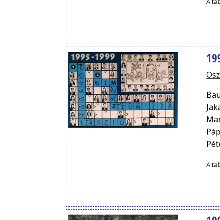
A ta
19
Osz
Bau
Jak
Mar
Páp
Pét
A ta