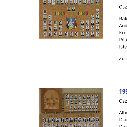
Osz
Bal
And
Kre
Pét
Ist
A ta
199
Osz
Alb
Diá
Dór