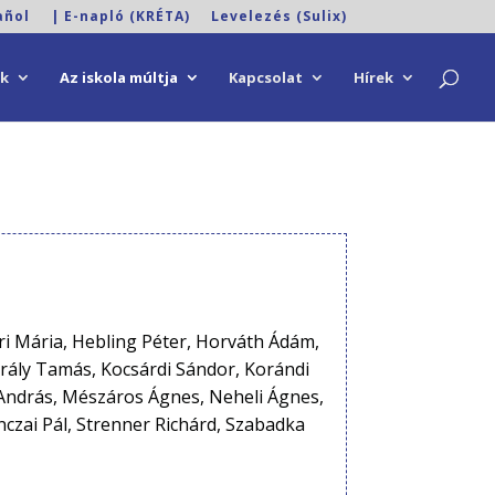
añol
| E-napló (KRÉTA)
Levelezés (Sulix)
ok
Az iskola múltja
Kapcsolat
Hírek
ri Mária, Hebling Péter, Horváth Ádám,
irály Tamás, Kocsárdi Sándor, Korándi
s András, Mészáros Ágnes, Neheli Ágnes,
czai Pál, Strenner Richárd, Szabadka