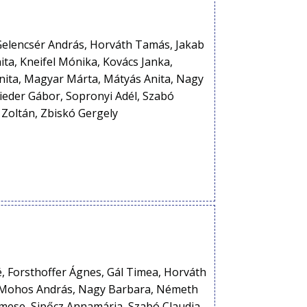
 Gelencsér András, Horváth Tamás, Jakab
ita, Kneifel Mónika, Kovács Janka,
nita, Magyar Márta, Mátyás Anita, Nagy
Snieder Gábor, Sopronyi Adél, Szabó
 Zoltán, Zbiskó Gergely
é, Forsthoffer Ágnes, Gál Timea, Horváth
, Mohos András, Nagy Barbara, Németh
Emese, Sipőcz Annamária, Szabó Claudia,