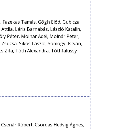
n, Fazekas Tamás, Gőgh Előd, Gubicza
ttila, Láris Barnabás, László Katalin,
zöly Péter, Molnár Adél, Molnár Péter,
Zsuzsa, Sikos László, Somogyi István,
cs Zita, Tóth Alexandra, Tóthfalussy
k, Csenár Róbert, Csordás Hedvig Ágnes,