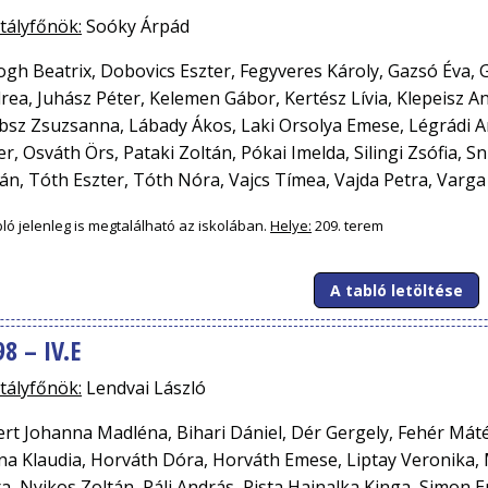
tályfőnök:
Soóky Árpád
ogh Beatrix, Dobovics Eszter, Fegyveres Károly, Gazsó Éva,
rea, Juhász Péter, Kelemen Gábor, Kertész Lívia, Klepeisz An
bsz Zsuzsanna, Lábady Ákos, Laki Orsolya Emese, Légrádi A
er, Osváth Örs, Pataki Zoltán, Pókai Imelda, Silingi Zsófia, 
ván, Tóth Eszter, Tóth Nóra, Vajcs Tímea, Vajda Petra, Varga
bló jelenleg is megtalálható az iskolában.
Helye:
209. terem
A tabló letöltése
8 – IV.E
tályfőnök:
Lendvai László
ert Johanna Madléna, Bihari Dániel, Dér Gergely, Fehér Mát
na Klaudia, Horváth Dóra, Horváth Emese, Liptay Veronika
a, Nyikos Zoltán, Páli András, Pista Hajnalka Kinga, Simon 