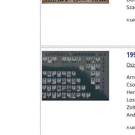
Sza
A ta
199
Osz
Arn
Cso
Her
Los
Zol
And
A ta