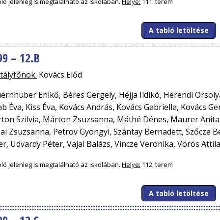
bló jelenleg is megtalálható az iskolában.
Helye:
111. terem
A tabló letöltése
99 – 12.B
tályfőnök:
Kovács Előd
ernhuber Enikő, Béres Gergely, Héjja Ildikó, Herendi Orsolya
ab Éva, Kiss Éva, Kovács András, Kovács Gabriella, Kovács Ge
ton Szilvia, Márton Zsuzsanna, Máthé Dénes, Maurer Anita
ai Zsuzsanna, Petrov Gyöngyi, Szántay Bernadett, Szőcze Be
er, Udvardy Péter, Vajai Balázs, Vincze Veronika, Vörös Attil
bló jelenleg is megtalálható az iskolában.
Helye:
112. terem
A tabló letöltése