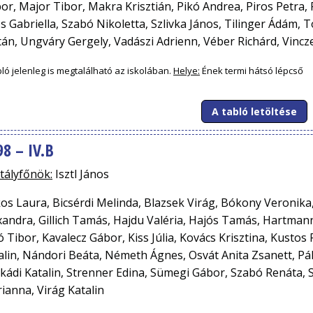
or, Major Tibor, Makra Krisztián, Pikó Andrea, Piros Petra, 
s Gabriella, Szabó Nikoletta, Szlivka János, Tilinger Ádám, T
tán, Ungváry Gergely, Vadászi Adrienn, Véber Richárd, Vincz
bló jelenleg is megtalálható az iskolában.
Helye:
Ének termi hátsó lépcső
A tabló letöltése
98 – IV.B
tályfőnök:
Isztl János
os Laura, Bicsérdi Melinda, Blazsek Virág, Bókony Veronika
xandra, Gillich Tamás, Hajdu Valéria, Hajós Tamás, Hartman
ó Tibor, Kavalecz Gábor, Kiss Júlia, Kovács Krisztina, Kustos
alin, Nándori Beáta, Németh Ágnes, Osvát Anita Zsanett, Pá
kádi Katalin, Strenner Edina, Sümegi Gábor, Szabó Renáta, S
ianna, Virág Katalin