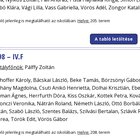
bó Klára, Vági Lilla, Vass Gabriella, Vörös Adél, Zongor Katal
bló jelenleg is megtalálható az iskolában.
Helye:
205. terem
A tabló letöltése
8 – IV.F
tályfőnök:
Pálffy Zoltán
hoffer Károly, Bácskai László, Beke Tamás, Börzsönyi Gábor,
hány Magdolna, Csuti Anikó Henrietta, Dolhai Krisztián, Ebel
man Ágnes, Herrfurth Dóra, Kiss Oszkár, Kottek Petra, Ková
onczi Veronika, Nátrán Roland, Németh László, Ottó Borbála
tán, Szabó László, Szentes Balázs, Szilvási Bertalan, Szlávik
rea, Török Edit, Vörös Gábor
bló jelenleg is megtalálható az iskolában.
Helye:
208. terem