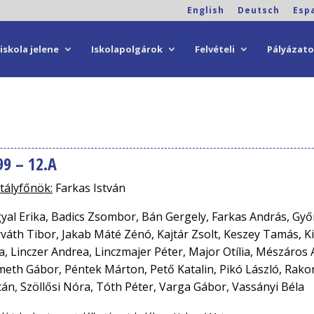
English
Deutsch
Esp
iskola jelene
Iskolapolgárok
Felvételi
Pályázat
99 – 12.A
tályfőnök:
Farkas István
yal Erika, Badics Zsombor, Bán Gergely, Farkas András, Győ
váth Tibor, Jakab Máté Zénó, Kajtár Zsolt, Keszey Tamás, K
ia, Linczer Andrea, Linczmajer Péter, Major Otília, Mészáro
eth Gábor, Péntek Márton, Pető Katalin, Pikó László, Rakon
tán, Szöllősi Nóra, Tóth Péter, Varga Gábor, Vassányi Béla