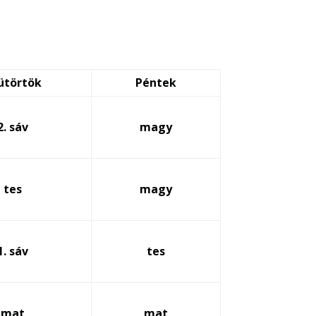
ütörtök
Péntek
2. sáv
magy
tes
magy
1. sáv
tes
mat
mat