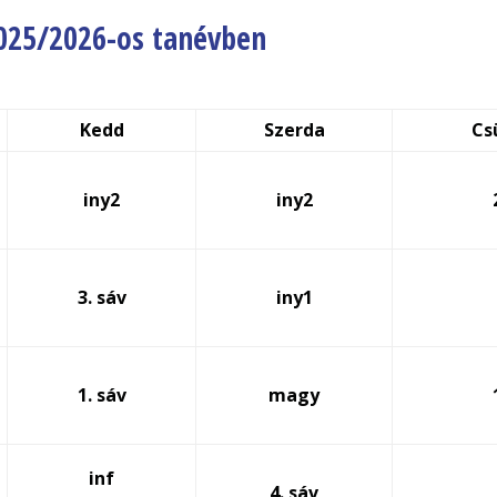
2025/2026-os tanévben
Kedd
Szerda
Cs
iny2
iny2
3. sáv
iny1
1. sáv
magy
inf
4. sáv