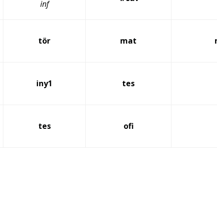
inf
tör
mat
iny1
tes
tes
ofi