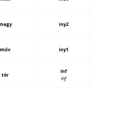
magy
iny2
műv
iny1
inf
tör
inf