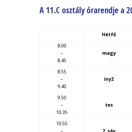
A 11.C osztály órarendje a 
Hétfő
8.00
–
magy
8.45
8.55
–
iny2
9.40
9.50
–
tes
10.35
10.55
–
2. sáv