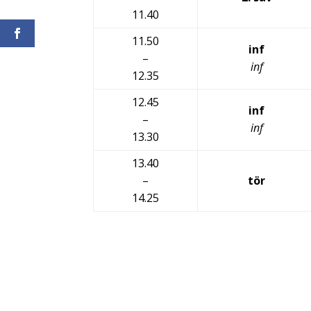
11.40
11.50
inf
–
inf
12.35
12.45
inf
–
inf
13.30
13.40
–
tör
14.25