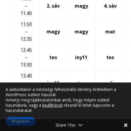
–
2. sáv
magy
4. sáv
11.40
11.50
–
magy
magy
mat
12.35
12.45
–
tes
iny11
tes
13.30
13.40
–
iny11
tes
műv
A weboldalon a minőségi felhasználói élmény érdekében a
14.25
WordPress sütiket használ.
Ismerje meg tájékoztatónkat arról, hogy milyen sütiket
használunk, vagy a
beállítások
résznél ki lehet kapcsolni a
használatukat.
Elfogadom
Share This