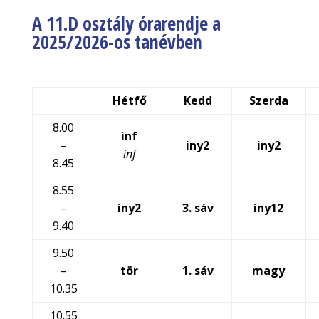
A 11.D osztály órarendje a
2025/2026-os tanévben
Hétfő
Kedd
Szerda
8.00
inf
–
iny2
iny2
inf
8.45
8.55
–
iny2
3. sáv
iny12
9.40
9.50
–
tör
1. sáv
magy
10.35
10.55