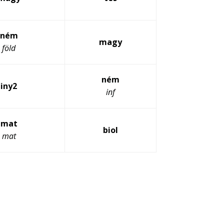
ném
magy
föld
ném
iny2
inf
mat
biol
mat