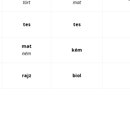
tört
mat
tes
tes
mat
kém
ném
rajz
biol