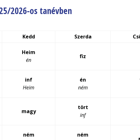
025/2026-os tanévben
Kedd
Szerda
Cs
Heim
fiz
én
inf
én
Heim
ném
tört
magy
inf
ném
ném