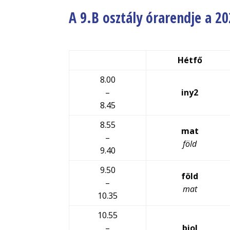
A 9.B osztály órarendje a 2
Hétfő
8.00
–
iny2
8.45
8.55
mat
–
föld
9.40
9.50
föld
–
mat
10.35
10.55
–
biol