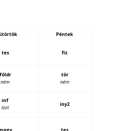
ütörtök
Péntek
tes
fiz
földr
tör
ném
ném
inf
iny2
tört
magy
tes