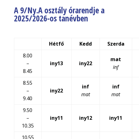
A 9/Ny.A osztály órarendje a
2025/2026-os tanévben
Hétfő
Kedd
Szerda
8.00
mat
–
iny13
iny22
inf
8.45
8.55
inf
inf
–
iny22
mat
mat
9.40
9.50
–
iny11
iny12
iny11
10.35
10.55