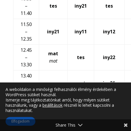
–
tes
iny21
tes
11.40
11.50
–
iny21
iny11
iny12
12.35
12.45
mat
–
tes
iny22
mat
13.30
13.40
–
mat
iny21
inf
A weboldalon a minőségi felhasználói élmény érdekében a
14.25
WordPress sütiket használ.
Ismerje meg tájékoztatónkat arról, hogy milyen sütiket
használunk, vagy a
beállítások
résznél ki lehet kapcsolni a
használatukat.
Elfogadom
Share This