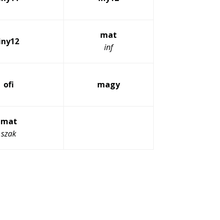
mat
iny12
inf
ofi
magy
mat
szak