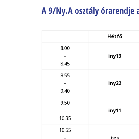
A 9/Ny.A osztály órarendje
Hétfő
8.00
–
iny13
8.45
8.55
–
iny22
9.40
9.50
–
iny11
10.35
10.55
–
tes