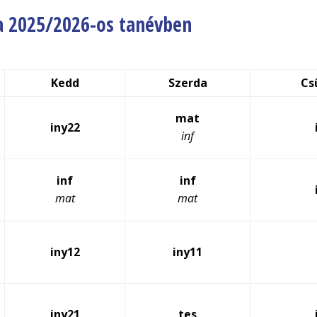
 a 2025/2026-os tanévben
Kedd
Szerda
Cs
mat
iny22
inf
inf
inf
mat
mat
iny12
iny11
iny21
tes