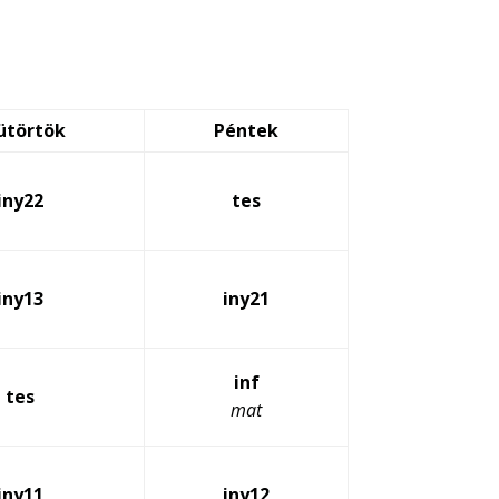
ütörtök
Péntek
iny22
tes
iny13
iny21
inf
tes
mat
iny11
iny12