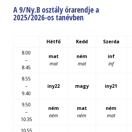
A 9/Ny.B osztály órarendje a
2025/2026-os tanévben
Hétfő
Kedd
Szerda
8.00
mat
ném
inf
–
mat
mat
inf
8.45
8.55
–
iny22
magy
iny21
9.40
9.50
ném
mat
ném
–
ném
ném
mat
10.35
10.55