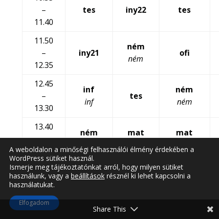
–
tes
iny22
tes
11.40
11.50
ném
–
iny21
ofi
ném
12.35
12.45
inf
ném
–
tes
inf
ném
13.30
13.40
ném
mat
mat
–
ném
felz
ném
A weboldalon a minőségi felhasználói élmény érdekében a
14.25
WordPress sütiket használ.
Ismerje meg tájékoztatónkat arról, hogy milyen sütiket
használunk, vagy a
beállítások
résznél ki lehet kapcsolni a
használatukat.
Elfogadom
Share This