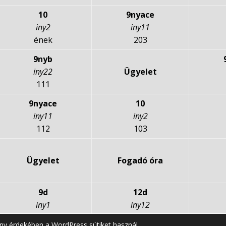
10
9nyace
iny2
iny11
ének
203
9nyb
iny22
Ügyelet
111
9nyace
10
iny11
iny2
112
103
Ügyelet
Fogadó óra
9d
12d
iny1
iny12
115
207
ny érdekében a WordPress sütiket használ.