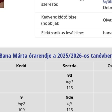
Gyak
szerezte:
Deb
Kedvenc időtöltése
Olvas
(hobbija):
Elektronikus levélcíme:
bana
Bana Márta órarendje a 2025/2026-os tanévbe
Kedd
Szerda
C
9d
iny1
115
9
9de
iny2
ofi
109
115