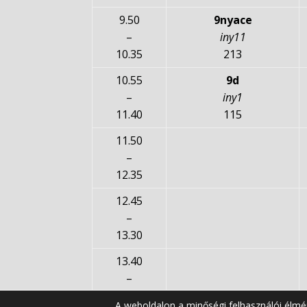
9.50
9nyace
–
iny11
10.35
213
10.55
9d
–
iny1
11.40
115
11.50
–
12.35
12.45
–
13.30
13.40
–
14.25
A weboldalon a minőségi felhasználói élmé