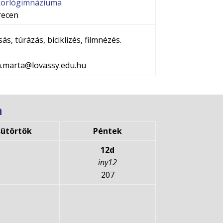
orlógimnáziuma
recen
ás, túrázás, biciklizés, filmnézés.
.marta@lovassy.edu.hu
n
sütörtök
Péntek
12d
iny12
207