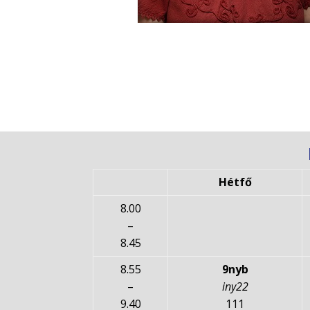
Hétfő
8.00
–
8.45
8.55
9nyb
–
iny22
9.40
111