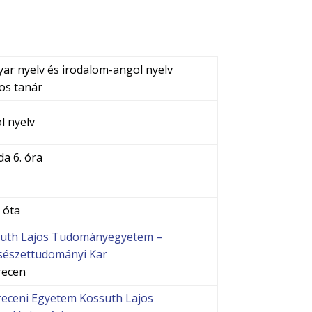
ar nyelv és irodalom-angol nyelv
os tanár
l nyelv
da 6. óra
 óta
uth Lajos Tudományegyetem –
sészettudományi Kar
recen
eceni Egyetem Kossuth Lajos