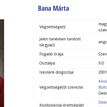
Bana Márta
magy
Végzettsége(i):
szak
Jelen tanévben tanított
ango
tárgya(i):
Fogadó órája:
Szer
Osztálya:
9.D
Iskolánk dolgozója:
2001
Koss
Végzettségé(i)t szerezte:
Bölc
Deb
Debr
Középiskolai érettségijét