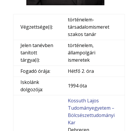
történelem-
Végzettsége(i):
társadalomismeret
szakos tanár
Jelen tanévben
történelem,
tanított
állampolgári
tárgya(i):
ismeretek
Fogadó órája:
Hétfő 2. óra
Iskolánk
1994 óta
dolgozója:
Kossuth Lajos
Tudományegyetem –
Bölcsészettudományi
Kar
Debrecen