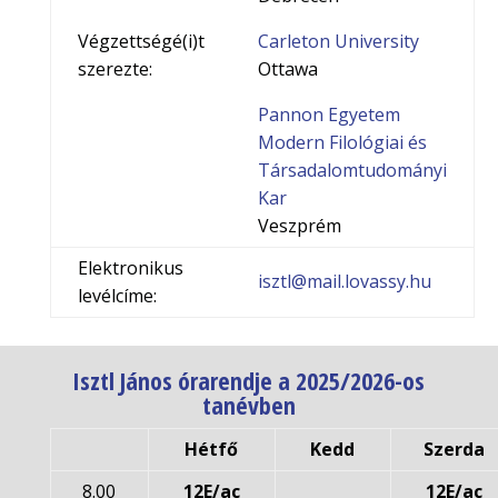
Végzettségé(i)t
Carleton University
szerezte:
Ottawa
Pannon Egyetem
Modern Filológiai és
Társadalomtudományi
Kar
Veszprém
Elektronikus
isztl@mail.lovassy.hu
levélcíme:
Isztl János órarendje a 2025/2026-os
tanévben
Hétfő
Kedd
Szerda
8.00
12E/ac
12E/ac