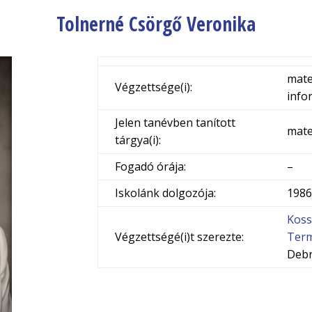
Tolnerné Csörgő Veronika
mate
Végzettsége(i):
info
Jelen tanévben tanított
mate
tárgya(i):
Fogadó órája:
–
Iskolánk dolgozója:
1986
Koss
Végzettségé(i)t szerezte:
Term
Deb