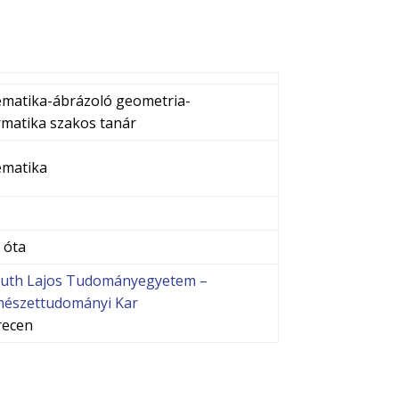
matika-ábrázoló geometria-
rmatika szakos tanár
matika
 óta
uth Lajos Tudományegyetem –
észettudományi Kar
recen