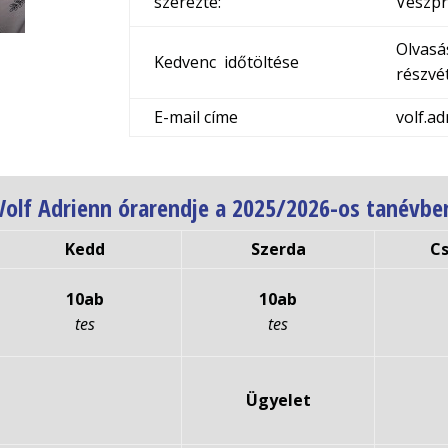
szerezte:
Veszp
Olvasá
Kedvenc időtöltése
részvé
E-mail címe
volf.a
Volf Adrienn órarendje a 2025/2026-os tanévbe
Kedd
Szerda
C
10ab
10ab
tes
tes
Ügyelet