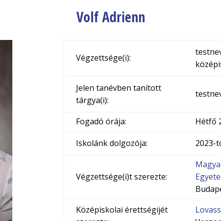
Volf Adrienn
testne
Végzettsége(i):
középi
Jelen tanévben tanított
testne
tárgya(i):
Fogadó órája:
Hétfő 
Iskolánk dolgozója:
2023-t
Magyar
Végzettsége(i)t szerezte:
Egyet
Budap
Középiskolai érettségijét
Lovass