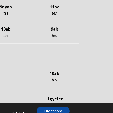
9nyab
11bc
tes
tes
10ab
9ab
tes
tes
10ab
tes
Ügyelet
Elfogadom