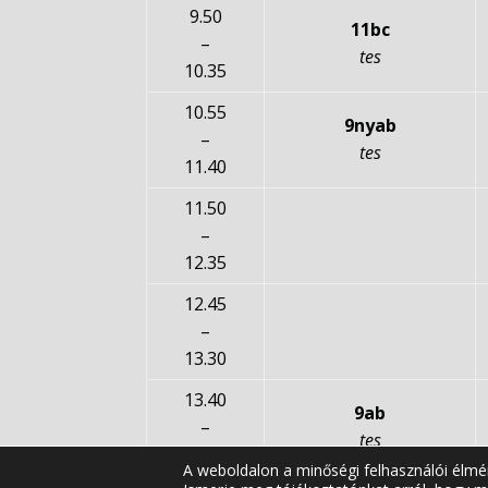
9.50
11bc
–
tes
10.35
10.55
9nyab
–
tes
11.40
11.50
–
12.35
12.45
–
13.30
13.40
9ab
–
tes
14.25
A weboldalon a minőségi felhasználói élmé