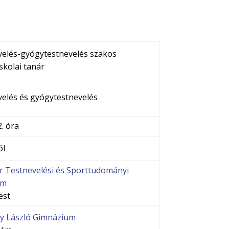
velés-gyógytestnevelés szakos
skolai tanár
velés és gyógytestnevelés
2. óra
ól
 Testnevelési és Sporttudományi
em
est
y László Gimnázium