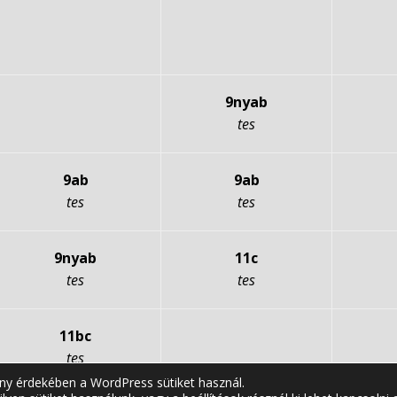
9nyab
tes
9ab
9ab
tes
tes
9nyab
11c
tes
tes
11bc
tes
ny érdekében a WordPress sütiket használ.