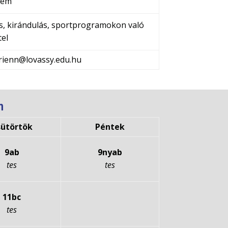
rém
s, kirándulás, sportprogramokon való
tel
drienn@lovassy.edu.hu
n
sütörtök
Péntek
9ab
9nyab
tes
tes
11bc
tes