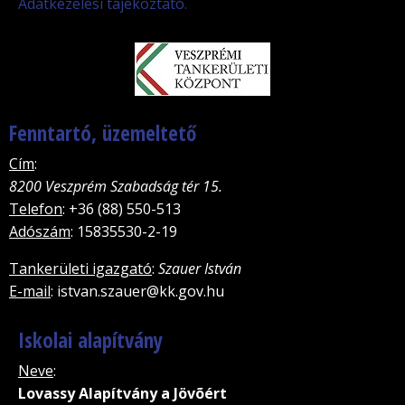
Adatkezelési tájékoztató.
Fenntartó, üzemeltető
Cím
:
8200 Veszprém Szabadság tér 15.
Telefon
: +36 (88) 550-513
Adószám
: 15835530-2-19
Tankerületi igazgató
:
Szauer István
E-mail
: istvan.szauer@kk.gov.hu
Iskolai alapítvány
Neve
:
Lovassy Alapítvány a Jövõért