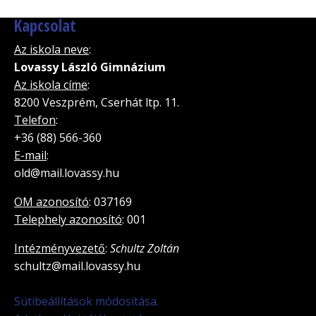
Kapcsolat
Az iskola neve
:
Lovassy László Gimnázium
Az iskola címe
:
8200 Veszprém, Cserhát ltp. 11.
Telefon
:
+36 (88) 566-360
E-mail
:
old@mail.lovassy.hu
OM azonosító
: 037169
Telephely azonosító
: 001
Intézményvezető
:
Schultz Zoltán
schultz@mail.lovassy.hu
Sütibeállítások módosítása.