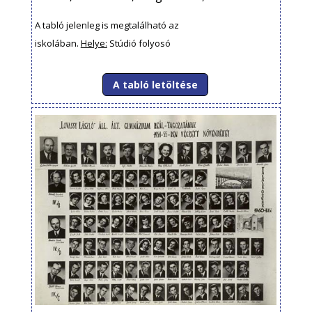
A tabló jelenleg is megtalálható az
iskolában.
Helye:
Stúdió folyosó
A tabló letöltése