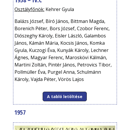
Osztályfőnök:
Kehrer Gyula
Balázs József, Bíró János, Bittman Magda,
Borenich Péter, Bors József, Czobor Ferenc,
Diószeghy Károly, Eisler László, Galambos
János, Kámán Mária, Kocsis János, Komka
Gyula, Kuczogi Éva, Kunyák Károly, Lechner
Ágnes, Magyar Ferenc, Maroskövi Kálmán,
Martini Zoltán, Pintér János, Petrovics Tibor,
Pollmüller Éva, Purgel Anna, Schulmánn
Károly, Vajda Péter, Vörös Lajos
A tabló letöltése
1957