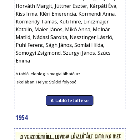
Horváth Margit, Jüttner Eszter, Kárpáti Éva,
Kiss Irma, Kléri Emerencia, Körmendi Anna,
Körmendy Tamás, Kuti Imre, Linczmajer
Katalin, Maier János, Mikó Anna, Molnár
Matild, Nádasi Sarolta, Nesztinger László,
Puhl Ferenc, Ságh János, Somlai Hilda,
Somogyi Zsigmond, Szurgyi János, Szűcs
Emma
A tabló jelenleg is megtalálható az
iskolában.
Helye:
Stúdió folyosó
A tabló letöltése
1954