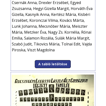
Csernák Anna, Drexler Erzsébet, Egyed
Zsuzsanna, Hegyi Gizella Margit, Horváth Éva
Gizella, Kasnyik Anna, Kertész Mária, Kisbéri
Erzsébet, Koronczai Vilma, Kovács Márta,
Lunk Johanna, Mecsnóber Mária, Meiszter
Mária, Metzker Éva, Nagy Zs. Kornélia, Rónai
Emília, Salamon Rozália, Sulák Mária Margit,
Szabó Judit, Tikovics Mária, Tolnai Edit, Vajda
Piroska, Viszt Magdolna
A tabló letöltése