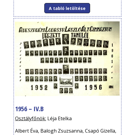
A tabló letöltése
1956 – IV.B
Osztályfőnök:
Léja Etelka
Albert Éva, Balogh Zsuzsanna, Csapó Gizella,