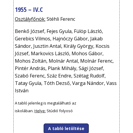
1955 – IV.C
Osztályfőnök:
Stéhli Ferenc
Benkő József, Fejes Gyula, Fülöp László,
Gerebics Vilmos, Hajnóczy Gábor, Jakab
Sándor, Jusztin Antal, Király György, Kocsis
József, Markovics László, Mohos Gábor,
Mohos Zoltán, Molnár Antal, Molnár Ferenc,
Pintér András, Plank Mihály, Sági József,
Szabó Ferenc, Száz Endre, Szétag Rudolf,
Tatay Gyula, Tóth Dezső, Varga Nándor, Vass
István
A tabló jelenleg is megtalálható az
iskolában.
Helye:
Stúdió folyosó
A tabló letöltése