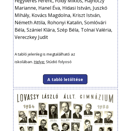
Fegyveres Ferenc, Földy Miklós, Hajnóczy
Marianne, Hanel Éva, Hidasi István, Juszkó
Mihály, Kovács Magdolna, Kriszt István,
Németh Attila, Rohonyi Katalin, Somlóvári
Béla, Szániel Klára, Szép Béla, Tolnai Valéria,
Vereczkey Judit
A tabló jelenleg is megtalálható az
iskolában.
Helye:
Stúdió folyosó
A tabló letöltése