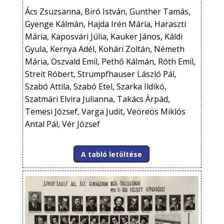
Ács Zsuzsanna, Biró István, Gunther Tamás,
Gyenge Kálmán, Hajda Irén Mária, Haraszti
Mária, Kaposvári Júlia, Kauker János, Káldi
Gyula, Kernya Adél, Kohári Zoltán, Németh
Mária, Oszvald Emil, Pethő Kálmán, Róth Emil,
Streit Róbert, Strumpfhauser László Pál,
Szabó Attila, Szabó Etel, Szarka Ildikó,
Szatmári Elvira Julianna, Takács Árpád,
Temesi József, Varga Judit, Veöreös Miklós
Antal Pál, Vér József
A tabló letöltése