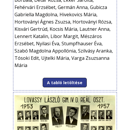
Borbála, Détár Rózsa, Ekker Sarolta,
Fehérvári Erzsébet, Germán Anna, Gubicza
Gabriella Magdolna, Hivekovics Mária,
Hortoványi Ágnes Zsuzsa, Hortoványi Rózsa,
Kisvári Gertrúd, Kocsis Mária, Lautner Anna,
Lennert Katalin, Libor Margit, Mészáros
Erzsébet, Nyilasi Éva, Stumpfhauser Éva,
Szabó Magdolna Appollónia, Szilvásy Aranka,
Tósoki Edit, Ujtelki Mária, Varga Zsuzsanna
Mária
A tabló letöltése