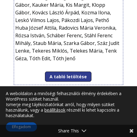
Gábor, Kauker Mária, Kis Margit, Klopp
Gábor, Kovács László Árpád, Kozma Ilona,
Leskó Vilmos Lajos, Pákozdi Lajos, Pethő
Huba József Attila, Radovics Mária Veronika,
Rózsa István, Scháber Ferenc, Stáhl Ferenc
Mihály, Staub Mária, Szarka Gábor, Száz Judit
Lenke, Tekeres Miklós, Telekes Mária, Tenk
Géza, Tóth Edit, Tóth Jenő
A tabló letöltése
A weboldalon a minőségi felhasználói élmény érdekében a
WordPress sütiket használ.
Ismerje meg tájékoztatónkat arról, hogy milyen sütiket
használunk, vagy a
beállítások
résznél ki lehet kapcsolni a
használatukat.
Elfogadom
Share This