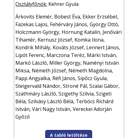
Osztályfőnök:
Kehrer Gyula
Árkovits Elemér, Bobest Éva, Ekker Erzsébet,
Fazekas Lajos, Fehérváry János, György Ottó,
Holczmann György, Hornung Katalin, Jenővári
Tihamér, Kernusz József, Komka Ilona,
Kondrik Mihály, Kováts József, Lennert János,
Lipót Ferenc, Marczona Teréz, Márki István,
Markó László, Miller György, Naményi István
Miksa, Németh József, Németh Magdolna,
Papp Angyalka, Réfi János, Sipőcz Gyula,
Steigervald Nándor, Stroné Pál, Szalai Gábor,
Szathmáry László, Szigethy Szilvia, Szigeti
Béla, Szilvásy László Béla, Terbócs Richárd
István, Vári Nagy István, Vereckei Adorján
Győző
A tabló letöltése