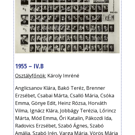
1955 – IV.B
Osztályfőnök:
Károly Imréné
Anglicsanov Klára, Bakó Teréz, Brenner
Erzsébet, Csabai Márta, Csalló Mária, Csóka
Emma, Gönye Edit, Heinz Rózsa, Horváth
Vilma, Ignácz Klára, Jobbágy Terézia, Lőrincz
Márta, Mód Emma, Őri Katalin, Pákozdi Ida,
Radovics Erzsébet, Szabó Ágnes, Szabó
Amália, Szabó Irén, Varga Mária, Vörös Mária