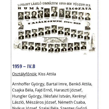
1959 – IV.B
Osztályfőnök:
Kiss Attila
Arnhoffer György, Bartal Imre, Benkő Attila,
Csajka Béla, Fajd Ernő, Haraszti József,
Hungler György, Illésfalvi István, Kerényi
László, Mészáros József, Németh Csaba,
Nyikus József, Szalai Béla, Szentes Győző,