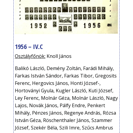
1956 – IV.C
Osztályfőnök:
Knoll János
Balikó László, Demény Zoltán, Farádi Mihály,
Farkas István Sándor, Farkas Tibor, Gregosits
Ferenc, Hergovics János, Honti József-,
Hortoványi Gyula, Kugler László, Kuti József,
Ley Ferenc, Molnár Géza, Molnár László, Nagy
Lajos, Novák János, Pálfy Endre, Penkert
Mihály, Pénzes János, Regenye András, Rózsa
István Géza, Röschenthaler János, Szammer
József, Szekér Béla, Szili Imre, Szűcs Ambrus