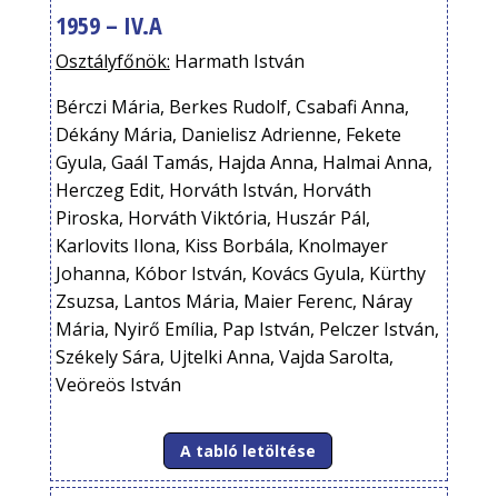
1959 – IV.A
Osztályfőnök:
Harmath István
Bérczi Mária, Berkes Rudolf, Csabafi Anna,
Dékány Mária, Danielisz Adrienne, Fekete
Gyula, Gaál Tamás, Hajda Anna, Halmai Anna,
Herczeg Edit, Horváth István, Horváth
Piroska, Horváth Viktória, Huszár Pál,
Karlovits Ilona, Kiss Borbála, Knolmayer
Johanna, Kóbor István, Kovács Gyula, Kürthy
Zsuzsa, Lantos Mária, Maier Ferenc, Náray
Mária, Nyirő Emília, Pap István, Pelczer István,
Székely Sára, Ujtelki Anna, Vajda Sarolta,
Veöreös István
A tabló letöltése