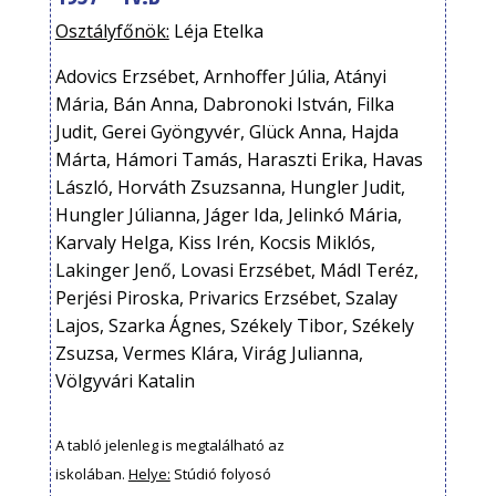
Osztályfőnök:
Léja Etelka
Adovics Erzsébet, Arnhoffer Júlia, Atányi
Mária, Bán Anna, Dabronoki István, Filka
Judit, Gerei Gyöngyvér, Glück Anna, Hajda
Márta, Hámori Tamás, Haraszti Erika, Havas
László, Horváth Zsuzsanna, Hungler Judit,
Hungler Júlianna, Jáger Ida, Jelinkó Mária,
Karvaly Helga, Kiss Irén, Kocsis Miklós,
Lakinger Jenő, Lovasi Erzsébet, Mádl Teréz,
Perjési Piroska, Privarics Erzsébet, Szalay
Lajos, Szarka Ágnes, Székely Tibor, Székely
Zsuzsa, Vermes Klára, Virág Julianna,
Völgyvári Katalin
A tabló jelenleg is megtalálható az
iskolában.
Helye:
Stúdió folyosó