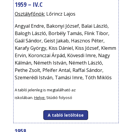
1959 – IV.C
Osztályfőnök:
Lőrincz Lajos
Angyal Endre, Bakonyi József, Balai László,
Balogh László, Borbély Tamás, Flink Tibor,
Gaál Sándor, Geist Jakab, Hasznos Péter,
Karafy György, Kiss Dániel, Kiss József, Klemm
Ervin, Koronczai Árpád, Kövesdi Imre, Nagy
Kálmán, Németh István, Németh László,
Pethe Zsolt, Pfeifer Antal, Raffai Sándor,
Szemerédi István, Tamási Imre, Tóth Miklós
A tabló jelenleg is megtalálható az
iskolában.
Helye:
Stúdió folyosó
A tabló letöltése
1958