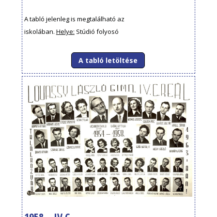
A tabló jelenleg is megtalálható az
iskolában.
Helye:
Stúdió folyosó
A tabló letöltése
1958 – IV.C