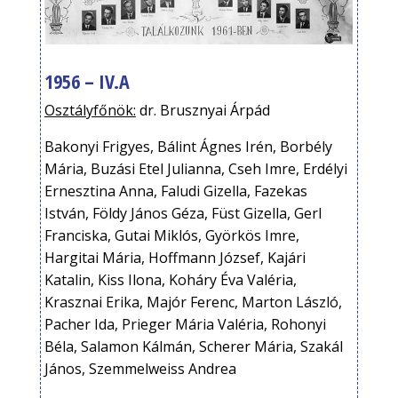
1956 – IV.A
Osztályfőnök:
dr. Brusznyai Árpád
Bakonyi Frigyes, Bálint Ágnes Irén, Borbély
Mária, Buzási Etel Julianna, Cseh Imre, Erdélyi
Ernesztina Anna, Faludi Gizella, Fazekas
István, Földy János Géza, Füst Gizella, Gerl
Franciska, Gutai Miklós, Györkös Imre,
Hargitai Mária, Hoffmann József, Kajári
Katalin, Kiss Ilona, Koháry Éva Valéria,
Krasznai Erika, Majór Ferenc, Marton László,
Pacher Ida, Prieger Mária Valéria, Rohonyi
Béla, Salamon Kálmán, Scherer Mária, Szakál
János, Szemmelweiss Andrea