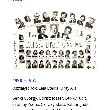
1958 – IV.A
Osztályfőnök:
Léja Etelka, Uray Alíz
Benki György, Borisz József, Bükky Judit,
Csomay Zsófia, Cziráky Klára, Fábián Judit,