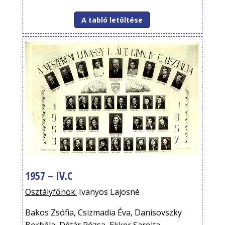
A tabló letöltése
1957 – IV.C
Osztályfőnök:
Ivanyos Lajosné
Bakos Zsófia, Csizmadia Éva, Danisovszky