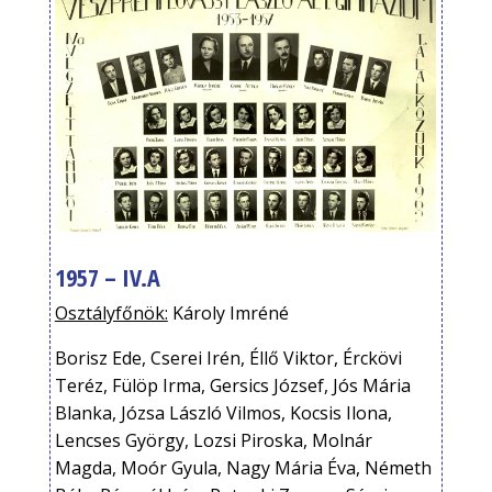
1957 – IV.A
Osztályfőnök:
Károly Imréné
Borisz Ede, Cserei Irén, Éllő Viktor, Érckövi
Teréz, Fülöp Irma, Gersics József, Jós Mária
Blanka, Józsa László Vilmos, Kocsis Ilona,
Lencses György, Lozsi Piroska, Molnár
Magda, Moór Gyula, Nagy Mária Éva, Németh