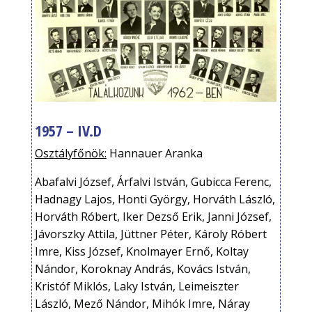
1957 – IV.D
Osztályfőnök:
Hannauer Aranka
Abafalvi József, Árfalvi István, Gubicca Ferenc,
Hadnagy Lajos, Honti György, Horváth László,
Horváth Róbert, Iker Dezső Erik, Janni József,
Jávorszky Attila, Jüttner Péter, Károly Róbert
Imre, Kiss József, Knolmayer Ernő, Koltay
Nándor, Koroknay András, Kovács István,
Kristóf Miklós, Laky István, Leimeiszter
László, Mező Nándor, Mihók Imre, Náray