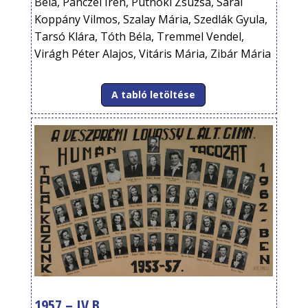
Béla, Pánczél Irén, Putnoki Zsuzsa, Sárai
Koppány Vilmos, Szalay Mária, Szedlák Gyula,
Tarsó Klára, Tóth Béla, Tremmel Vendel,
Virágh Péter Alajos, Vitáris Mária, Zibár Mária
A tabló letöltése
1957 – IV.B