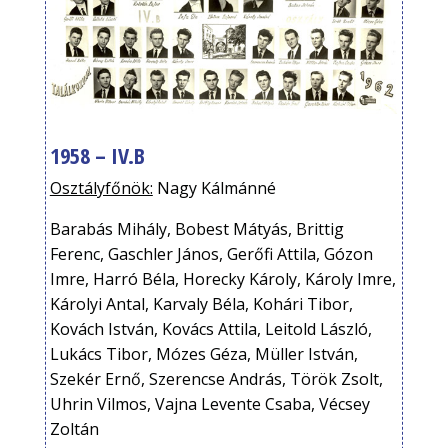
1958 – IV.B
Osztályfőnök:
Nagy Kálmánné
Barabás Mihály, Bobest Mátyás, Brittig
Ferenc, Gaschler János, Gerőfi Attila, Gózon
Imre, Harró Béla, Horecky Károly, Károly Imre,
Károlyi Antal, Karvaly Béla, Kohári Tibor,
Kovách István, Kovács Attila, Leitold László,
Lukács Tibor, Mózes Géza, Müller István,
Szekér Ernő, Szerencse András, Török Zsolt,
Uhrin Vilmos, Vajna Levente Csaba, Vécsey
Zoltán