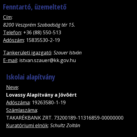
Fenntartó, üzemeltető
Cím
:
8200 Veszprém Szabadság tér 15.
Telefon
: +36 (88) 550-513
Adószám
: 15835530-2-19
Tankerületi igazgató
:
Szauer István
E-mail
: istvan.szauer@kk.gov.hu
Iskolai alapítvány
Neve
:
Lovassy Alapítvány a Jövõért
Adószáma
: 19263580-1-19
Számlaszáma
:
TAKARÉKBANK ZRT. 73200189-11316859-00000000
Kuratóriumi elnök
:
Schultz Zoltán