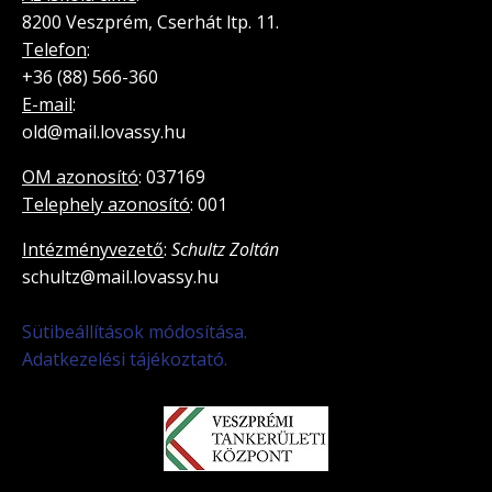
8200 Veszprém, Cserhát ltp. 11.
Telefon
:
+36 (88) 566-360
E-mail
:
old@mail.lovassy.hu
OM azonosító
: 037169
Telephely azonosító
: 001
Intézményvezető
:
Schultz Zoltán
schultz@mail.lovassy.hu
Sütibeállítások módosítása.
Adatkezelési tájékoztató.