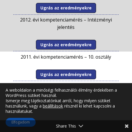
Ugrás az eredményekre
2012. évi kompetenciamérés –
Intézményi
jelentés
Ugrás az eredményekre
2011. évi kompetenciamérés –
10. osztály
Ugrás az eredményekre
2011. évi kompetenciamérés –
Telephelyi
A weboldalon a minőségi felhasználói élmény érdekében a
jelentés
WordPress sütiket használ.
Ismerje meg tájékoztatónkat arról, hogy milyen sütiket
használunk, vagy a
beállítások
résznél ki lehet kapcsolni a
Ugrás az eredményekre
használatukat.
2011. évi kompetenciamérés –
Intézményi
Elfogadom
Share This
jelentés