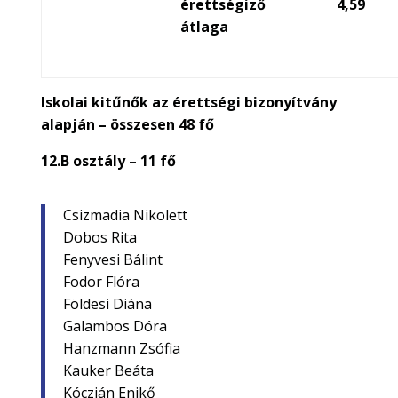
érettségiző
4,59
átlaga
Iskolai kitűnők az érettségi bizonyítvány
alapján – összesen 48 fő
12.B osztály – 11 fő
Csizmadia Nikolett
Dobos Rita
Fenyvesi Bálint
Fodor Flóra
Földesi Diána
Galambos Dóra
Hanzmann Zsófia
Kauker Beáta
Kóczián Enikő