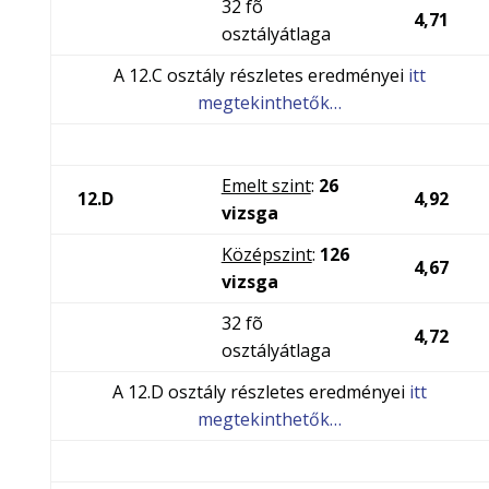
32 fõ
4,71
osztályátlaga
A 12.C osztály részletes eredményei
itt
megtekinthetők…
Emelt szint
:
26
12.D
4,92
vizsga
Középszint
:
126
4,67
vizsga
32 fõ
4,72
osztályátlaga
A 12.D osztály részletes eredményei
itt
megtekinthetők…