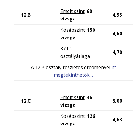
Emelt szint
:
60
12.B
4,95
vizsga
Középszint
:
150
4,60
vizsga
37 fõ
4,70
osztályátlaga
A 12.B osztály részletes eredményei
itt
megtekinthetők…
Emelt szint
:
36
12.C
5,00
vizsga
Középszint
:
126
4,63
vizsga