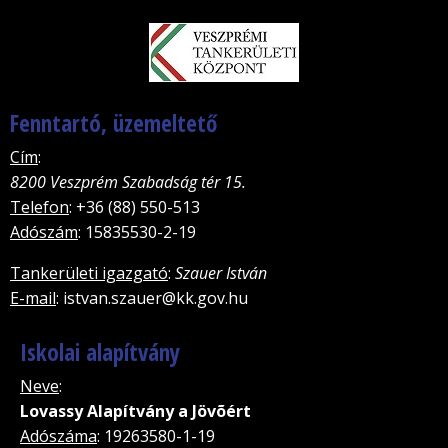
Fenntartó, üzemeltető
Cím
:
8200 Veszprém Szabadság tér 15.
Telefon
: +36 (88) 550-513
Adószám
: 15835530-2-19
Tankerületi igazgató
:
Szauer István
E-mail
: istvan.szauer@kk.gov.hu
Iskolai alapítvány
Neve
:
Lovassy Alapítvány a Jövõért
Adószáma
: 19263580-1-19