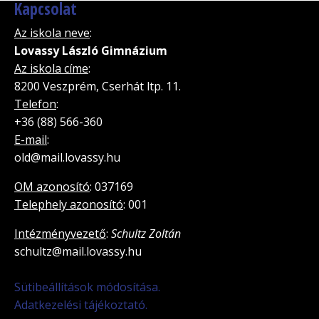
Kapcsolat
Az iskola neve
:
Lovassy László Gimnázium
Az iskola címe
:
8200 Veszprém, Cserhát ltp. 11.
Telefon
:
+36 (88) 566-360
E-mail
:
old@mail.lovassy.hu
OM azonosító
: 037169
Telephely azonosító
: 001
Intézményvezető
:
Schultz Zoltán
schultz@mail.lovassy.hu
Sütibeállítások módosítása.
Adatkezelési tájékoztató.