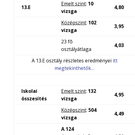
Emelt szint
:
10
13.E
4,80
vizsga
Középszint
:
102
3,95
vizsga
23 fõ
4,03
osztályátlaga
A 13.E osztály részletes eredményei
itt
megtekinthetők…
Iskolai
Emelt szint
:
132
4,95
összesítés
vizsga
Középszint
:
504
4,49
vizsga
A 124