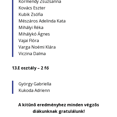
Körmendy Zsuzsanna
Kovács Eszter
Kubik Zsófia
Mészáros Adelinda Kata
Mihályi Réka
Mihálykó Ágnes
Vajai Flóra
Varga Noémi Klára
Viczina Dalma
13.E osztály – 2 fő
György Gabriella
Kukoda Adrienn
A kitûnõ eredményhez minden végzõs
diákunknak gratulálunk!