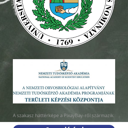
A szakasz háttérképe a
PixayBay
-ről származik.