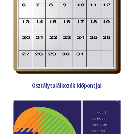
Osztálytalálkozók időpontjai