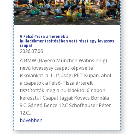
A Felső-Tisza árterének a
hulladékmentesítésében vett részt egy lovassys
csapat
2026.07.06
A BMW (Bayern München Wahnsinnig)
nevű lovassysy csapat képviselte
iskolánkat a III. Ifjúsági PET Kupán, ahol
a csapatok a Felső-Tisza ártereit
tisztították meg a hulladéktól 6 napon
keresztül. Csapat tagjai: Kovács Borbála
9.C Gángó Bence 12.C Schofhauser Péter
12.C...
bővebben