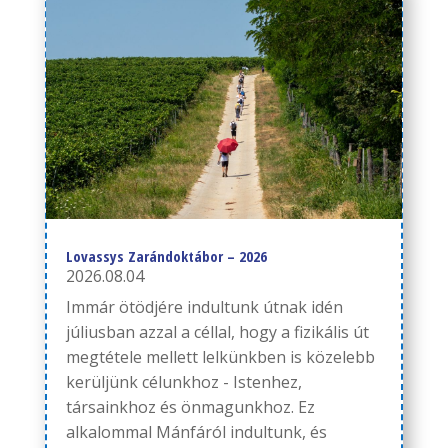
Lovassys Zarándoktábor – 2026
2026.08.04
Immár ötödjére indultunk útnak idén
júliusban azzal a céllal, hogy a fizikális út
megtétele mellett lelkünkben is közelebb
kerüljünk célunkhoz - Istenhez,
társainkhoz és önmagunkhoz. Ez
alkalommal Mánfáról indultunk, és