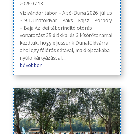
2026.07.13
Vízivándor tábor – Alsó-Duna 2026. július
3-9. Dunaföldvár – Paks – Fajsz – Pörböly
– Baja Az idei táborindító ötórás
vonatozást 35 diákkal és 3 kísérőtanárral
kezdtük, hogy eljussunk Dunaföldvárra,
ahol egy félórás sétával, majd éjszakába
nyúló kártyázással,...
bővebben