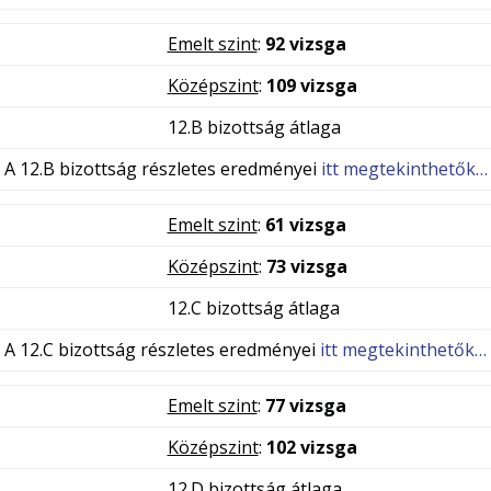
Emelt szint
:
92 vizsga
Középszint
:
109 vizsga
12.B bizottság átlaga
A 12.B bizottság részletes eredményei
itt megtekinthetők…
Emelt szint
:
61 vizsga
Középszint
:
73 vizsga
12.C bizottság átlaga
A 12.C bizottság részletes eredményei
itt megtekinthetők…
Emelt szint
:
77 vizsga
Középszint
:
102 vizsga
12.D bizottság átlaga