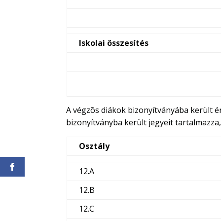
Iskolai összesítés
A végzõs diákok bizonyítványába került ér
bizonyítványba került jegyeit tartalmazza,
Osztály
12.A
12.B
12.C