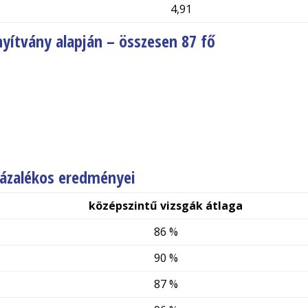
4,91
nyítvány alapján – összesen 87 fő
zázalékos eredményei
középszintű vizsgák átlaga
86 %
90 %
87 %