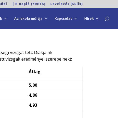
añol
| E-napló (KRÉTA)
Levelezés (Sulix)
ok
Az iskola múltja
Kapcsolat
Hírek
égi vizsgát tett. Diákjaink
tt vizsgák eredményei szerepelnek):
Átlag
5,00
4,86
4,93