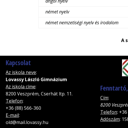
angol nyelv
német nyelv
német nemzetiségi nyelv és irodalom
A 
Kapcsolat
Az iskola neve
:
Lovassy László Gimnázium
Az iskola címe
:
Fenntartó
8200 Veszprém, Cserhát ltp. 11.
Cím
:
Telefon
:
8200 Veszpré
+36 (88) 566-360
Telefon
: +36
E-mail
:
Adószám
: 1
old@mail.lovassy.hu