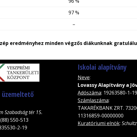
96 %
97 %
–
szép eredményhez minden végzős diákunknak gratulálu
Iskolai alapítvány
Neve
:
Lovassy Alapítvány a Jö
, üzemeltető
Adószáma
: 19263580-1-1
Számlaszáma
:
TAKARÉKBANK ZRT. 7320
m Szabadság tér 15.
11316859-00000000
 (88) 550-513
Kuratóriumi elnök
:
Schultz
5835530-2-19