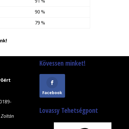
91 %
90 %
79 %
nk!
Kövessen minket!
võért
9
Facebook
0189-
Lovassy Tehetségpont
 Zoltán