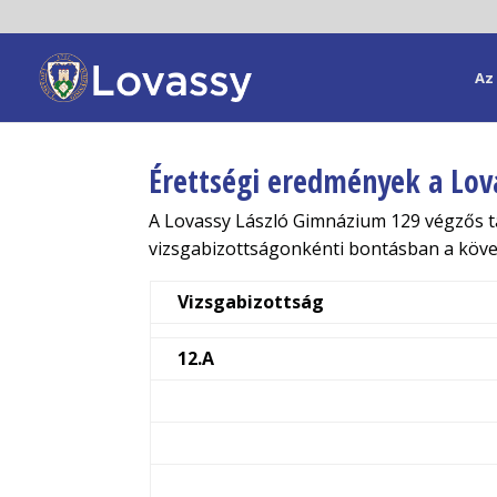
Az 
Érettségi eredmények a Lov
A Lovassy László Gimnázium 129 végzős tan
vizsgabizottságonkénti bontásban a köve
Vizsgabizottság
12.A