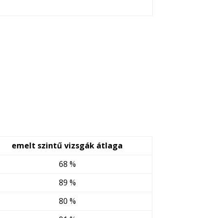
emelt szintű vizsgák átlaga
68 %
89 %
80 %