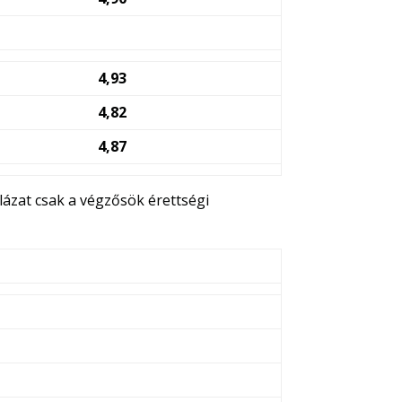
4,93
4,82
4,87
lázat csak a végzősök érettségi