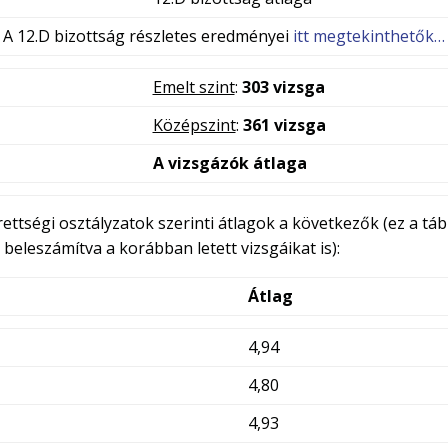
A 12.D bizottság részletes eredményei
itt megtekinthetők…
Emelt szint
:
303 vizsga
Középszint
:
361 vizsga
A vizsgázók átlaga
ettségi osztályzatok szerinti átlagok a következők (ez a táb
 beleszámítva a korábban letett vizsgáikat is):
Átlag
4,94
4,80
4,93