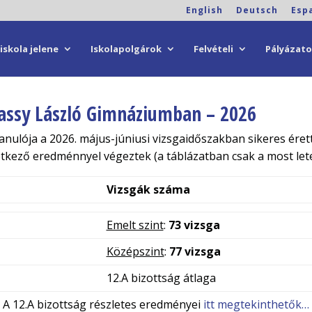
English
Deutsch
Esp
iskola jelene
Iskolapolgárok
Felvételi
Pályázat
assy László Gimnáziumban – 2026
ulója a 2026. május-júniusi vizsgaidőszakban sikeres éretts
tkező eredménnyel végeztek (a táblázatban csak a most lete
Vizsgák száma
Emelt szint
:
73 vizsga
Középszint
:
77 vizsga
12.A bizottság átlaga
A 12.A bizottság részletes eredményei
itt megtekinthetők…