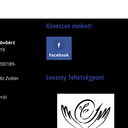
Kövessen minket!
Jövõért
-19
Facebook
200189-
Lovassy Tehetségpont
ltz Zoltán
ról