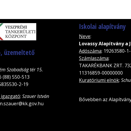
Iskolai alapítvány
Neve
:
Lovassy Alapítvány a 
, üzemeltető
Adószáma
: 19263580-1
Számlaszáma
:
TAKARÉKBANK ZRT. 73
ém Szabadság tér 15.
11316859-00000000
6 (88) 550-513
Kuratóriumi elnök
:
Schu
15835530-2-19
 igazgató
:
Szauer István
Bővebben az Alapítvány
van.szauer@kk.gov.hu