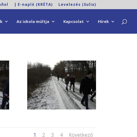
añol
| E-napló (KRÉTA)
Levelezés (Sulix)
ok
Az iskola múltja
Kapcsolat
Hírek
1
2
3
4
Következő