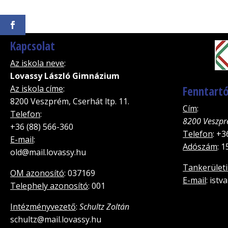
Kapcsolat
Az iskola neve
:
Lovassy László Gimnázium
Az iskola címe
:
Fenntartó
8200 Veszprém, Cserhát ltp. 11.
Cím
:
Telefon
:
8200 Veszpr
+36 (88) 566-360
Telefon
: +3
E-mail
:
Adószám
: 
old@mail.lovassy.hu
Tankerületi
OM azonosító
: 037169
E-mail
: ist
Telephely azonosító
: 001
Intézményvezető
:
Schultz Zoltán
schultz@mail.lovassy.hu