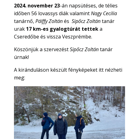
2024. november 23
-án napsütéses, de télies
időben 56 lovassys diák valamint
Nagy Cecilia
tanárnő,
Pálffy Zoltán
és
Sipőcz Zoltán
tanár
urak
17
km-es gyalogtúrát tettek
a
Cseredőbe és vissza Veszprémbe.
Köszönjük a szervezést
Sipőcz Zoltán
tanár
úrnak!
A kiránduláson készült fényképeket itt nézheti
meg: