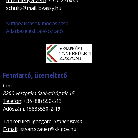
Intézményvezető
:
Schultz Zoltán
schultz@mail.lovassy.hu
Sütibeállítások módosítása.
Adatkezelési tájékoztató.
Fenntartó, üzemeltető
Cím
:
8200 Veszprém Szabadság tér 15.
Telefon
: +36 (88) 550-513
Adószám
: 15835530-2-19
Tankerületi igazgató
:
Szauer István
E-mail
: istvan.szauer@kk.gov.hu