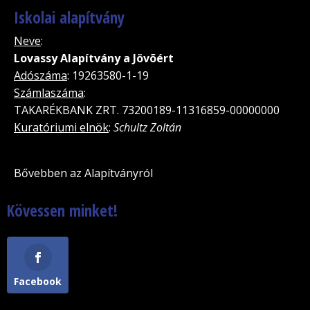
Iskolai alapítvány
Neve
:
Lovassy Alapítvány a Jövõért
Adószáma
: 19263580-1-19
Számlaszáma
:
TAKARÉKBANK ZRT. 73200189-11316859-00000000
Kuratóriumi elnök
:
Schultz Zoltán
Bővebben az Alapítványról
Kövessen minket!
Facebook