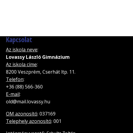
Kapcsolat
Az iskola neve
:
Lovassy László Gimnázium
Az iskola címe
:
8200 Veszprém, Cserhát ltp. 11.
Telefon
:
+36 (88) 566-360
E-mail
:
old@mail.lovassy.hu
OM azonosító
: 037169
Telephely azonosító
: 001