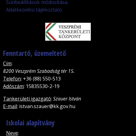
Sütibeállítások módosítása.
Adatkezelési tájékoztató.
Fenntartó, üzemeltető
Cím
:
8200 Veszprém Szabadság tér 15.
Telefon
: +36 (88) 550-513
Adószám
: 15835530-2-19
Tankerületi igazgató
:
Szauer István
E-mail
: istvan.szauer@kk.gov.hu
Iskolai alapítvány
Neve
: