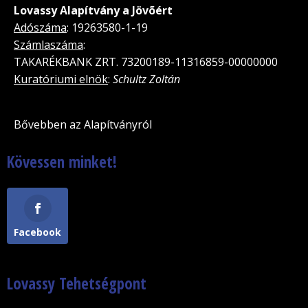
Lovassy Alapítvány a Jövõért
Adószáma
: 19263580-1-19
Számlaszáma
:
TAKARÉKBANK ZRT. 73200189-11316859-00000000
Kuratóriumi elnök
:
Schultz Zoltán
Bővebben az Alapítványról
Kövessen minket!
Facebook
Lovassy Tehetségpont