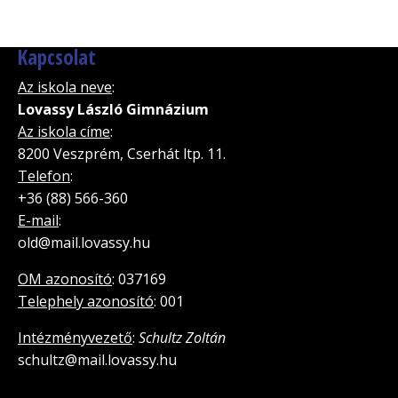
Kapcsolat
Az iskola neve
:
Lovassy László Gimnázium
Az iskola címe
:
8200 Veszprém, Cserhát ltp. 11.
Telefon
:
+36 (88) 566-360
E-mail
:
old@mail.lovassy.hu
OM azonosító
: 037169
Telephely azonosító
: 001
Intézményvezető
:
Schultz Zoltán
schultz@mail.lovassy.hu