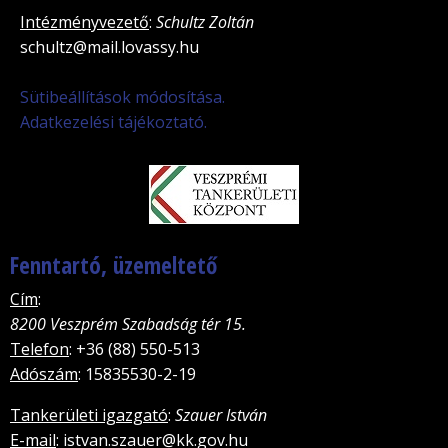
Intézményvezető
:
Schultz Zoltán
schultz@mail.lovassy.hu
Sütibeállítások módosítása.
Adatkezelési tájékoztató.
Fenntartó, üzemeltető
Cím
:
8200 Veszprém Szabadság tér 15.
Telefon
: +36 (88) 550-513
Adószám
: 15835530-2-19
Tankerületi igazgató
:
Szauer István
E-mail
: istvan.szauer@kk.gov.hu