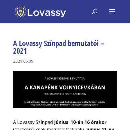
A Lovassy Színpad bemutatói –
2021
2021.06.09
A Lovassy Színpad
június 10-én 16 órakor
(zártkörű, csak meghívottaknak),
június 11-én