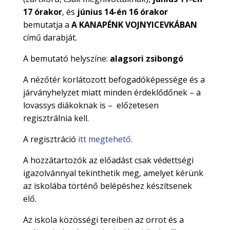
17 órakor
, és
június 14-én 16 órakor
bemutatja a
A KANAPÉNK VOJNYICEVKÁBAN
című darabját.
A bemutató helyszíne:
alagsori zsibongó
A nézőtér korlátozott befogadóképessége és a
járványhelyzet miatt minden érdeklődőnek – a
lovassys diákoknak is – előzetesen
regisztrálnia kell.
A regisztráció
itt megtehető
.
A hozzátartozók az előadást csak védettségi
igazolvánnyal tekinthetik meg, amelyet kérünk
az iskolába történő belépéshez készítsenek
elő.
Az iskola közösségi tereiben az orrot és a