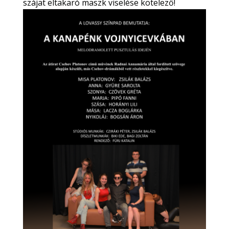
szájat eltakaró maszk viselése kötelező!