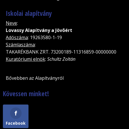
Iskolai alapítvány
Neve
:
Lovassy Alapítvány a Jövõért
Adószáma
: 19263580-1-19
Számlaszáma
:
TAKARÉKBANK ZRT. 73200189-11316859-00000000
Kuratóriumi elnök
:
Schultz Zoltán
Bővebben az Alapítványról
Kövessen minket!
Facebook