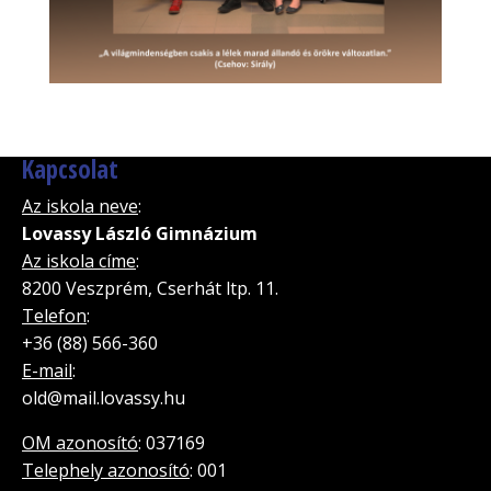
Kapcsolat
Az iskola neve
:
Lovassy László Gimnázium
Az iskola címe
:
8200 Veszprém, Cserhát ltp. 11.
Telefon
:
+36 (88) 566-360
E-mail
:
old@mail.lovassy.hu
OM azonosító
: 037169
Telephely azonosító
: 001