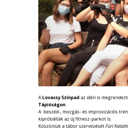
A
Lovassy Színpad
az idén is megrendez
Tápióságon
.
A beszéd-, mozgás- és improvizációs trénin
kipróbálták az új fitnesz-parkot is.
Köszönjük a tábor szervezését
Fürj Katali