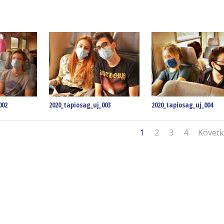
002
2020_tapiosag_uj_003
2020_tapiosag_uj_004
1
2
3
4
Követ