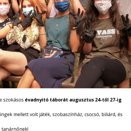
te szokásos
évadnyitó táborát augusztus 24-től 27-ig
gek mellett volt játék, szobaszínház, csocsó, biliárd, és
n
tanárnőnek!