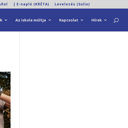
añol
| E-napló (KRÉTA)
Levelezés (Sulix)
ok
Az iskola múltja
Kapcsolat
Hírek