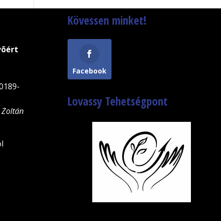
Kövessen minket!
võért
9
Facebook
0189-
Lovassy Tehetségpont
 Zoltán
l