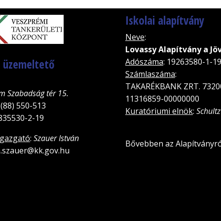
Iskolai alapítvány
Neve
:
Lovassy Alapítvány a Jö
, üzemeltető
Adószáma
: 19263580-1-1
Számlaszáma
:
TAKARÉKBANK ZRT. 7320
m Szabadság tér 15.
11316859-00000000
 (88) 550-513
Kuratóriumi elnök
:
Schultz
5835530-2-19
igazgató
:
Szauer István
Bővebben az Alapítványró
an.szauer@kk.gov.hu