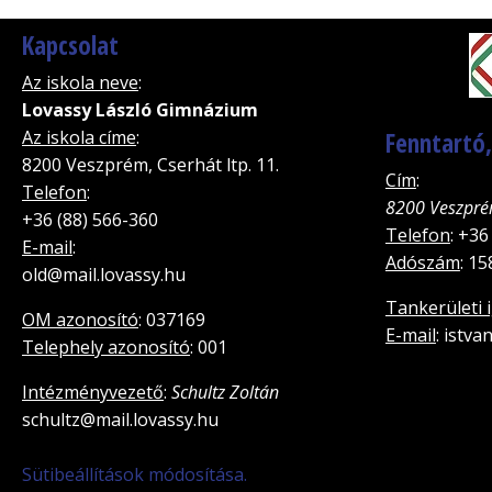
Kapcsolat
Az iskola neve
:
Lovassy László Gimnázium
Az iskola címe
:
Fenntartó
8200 Veszprém, Cserhát ltp. 11.
Cím
:
Telefon
:
8200 Veszpré
+36 (88) 566-360
Telefon
: +36
E-mail
:
Adószám
: 1
old@mail.lovassy.hu
Tankerületi 
OM azonosító
: 037169
E-mail
: istv
Telephely azonosító
: 001
Intézményvezető
:
Schultz Zoltán
schultz@mail.lovassy.hu
Sütibeállítások módosítása.