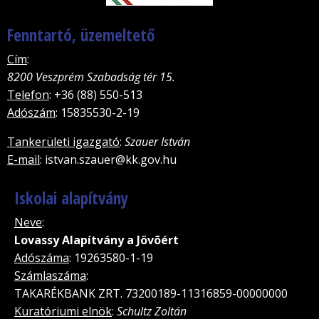
Fenntartó, üzemeltető
Cím
:
8200 Veszprém Szabadság tér 15.
Telefon
: +36 (88) 550-513
Adószám
: 15835530-2-19
Tankerületi igazgató
:
Szauer István
E-mail
: istvan.szauer@kk.gov.hu
Iskolai alapítvány
Neve
:
Lovassy Alapítvány a Jövõért
Adószáma
: 19263580-1-19
Számlaszáma
:
TAKARÉKBANK ZRT. 73200189-11316859-00000000
Kuratóriumi elnök
:
Schultz Zoltán