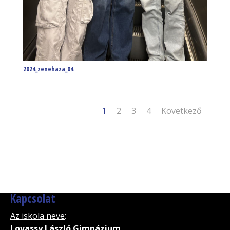
2024_zenehaza_04
1
2
3
4
Következő
Kapcsolat
Az iskola neve
:
Lovassy László Gimnázium