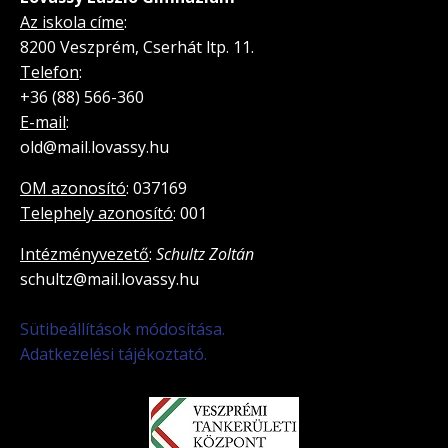
Az iskola címe
:
8200 Veszprém, Cserhát ltp. 11.
Telefon
:
+36 (88) 566-360
E-mail
:
old@mail.lovassy.hu
OM azonosító
: 037169
Telephely azonosító
: 001
Intézményvezető
:
Schultz Zoltán
schultz@mail.lovassy.hu
Sütibeállítások módosítása.
Adatkezelési tájékoztató.