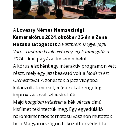
A
Lovassy Német Nemzetiségi
Kamarakórus 2024. október 26-án a Zene
Házába látogatott
a
Veszprém Megyei Jogú
Város Tanórán kívüli tevékenységek támogatása
2024.
című pályázat keretein belül.
A kórus elsőként egy interaktív programon vett
részt, mely egy jazzbeavató volt a
Modern Art
Orchestrá
val. A zenészek a jazz világába
kalauzoltak minket, műsorukat rengeteg
improvizációval színesítették.
Majd
hangdóm vetítésen
a kék vércse című
kisfilmet tekintettük meg. Egy egyedülálló
háromdimenziós térhatású vásznon mutatták
be a Magyarországon fokozottan védett faj