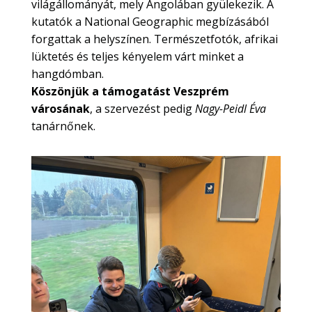
világállományát, mely Angolában gyülekezik. A
kutatók a National Geographic megbízásából
forgattak a helyszínen. Természetfotók, afrikai
lüktetés és teljes kényelem várt minket a
hangdómban.
Köszönjük a támogatást Veszprém
városának
, a szervezést pedig
Nagy-Peidl Éva
tanárnőnek.