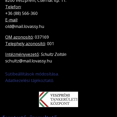
8200 Veszprém, Cserhát ltp. 11.
Telefon
:
+36 (88) 566-360
E-mail
:
old@mail.lovassy.hu
OM azonosító
: 037169
Telephely azonosító
: 001
Intézményvezető
:
Schultz Zoltán
schultz@mail.lovassy.hu
Sütibeállítások módosítása.
Adatkezelési tájékoztató.