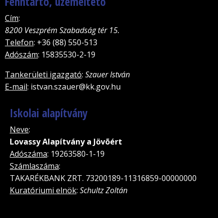
Fenntartó, üzemeltető
Cím
:
8200 Veszprém Szabadság tér 15.
Telefon
: +36 (88) 550-513
Adószám
: 15835530-2-19
Tankerületi igazgató
:
Szauer István
E-mail
: istvan.szauer@kk.gov.hu
Iskolai alapítvány
Neve
:
Lovassy Alapítvány a Jövõért
Adószáma
: 19263580-1-19
Számlaszáma
:
TAKARÉKBANK ZRT. 73200189-11316859-00000000
Kuratóriumi elnök
:
Schultz Zoltán