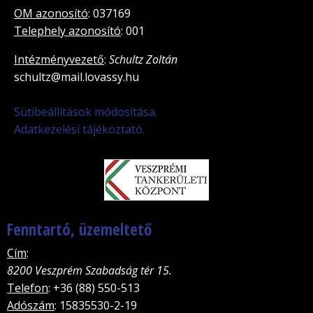
OM azonosító
: 037169
Telephely azonosító
: 001
Intézményvezető
:
Schultz Zoltán
schultz@mail.lovassy.hu
Sütibeállítások módosítása.
Adatkezelési tájékoztató.
Fenntartó, üzemeltető
Cím
:
8200 Veszprém Szabadság tér 15.
Telefon
: +36 (88) 550-513
Adószám
: 15835530-2-19