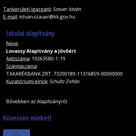
Tankerületi igazgató
:
Szauer István
E-mail
: istvan.szauer@kk.gov.hu
Iskolai alapítvány
Neve
:
Lovassy Alapítvány a Jövõért
Adószáma
: 19263580-1-19
Számlaszáma
:
TAKARÉKBANK ZRT. 73200189-11316859-00000000
Kuratóriumi elnök
:
Schultz Zoltán
Bővebben az Alapítványról
Kövessen minket!