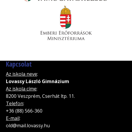
Kapcsolat
Az iskola neve
:
Lovassy László Gimnázium
Az iskola címe
:
8200 Veszprém, Cserhát ltp. 11.
Telefon
:
+36 (88) 566-360
E-mail
:
old@mail.lovassy.hu