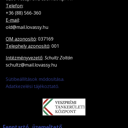
Telefon
:
+36 (88) 566-360
E-mail
:
old@mail.lovassy.hu
OM azonosító
: 037169
Telephely azonosító
: 001
Intézményvezető
:
Schultz Zoltán
schultz@mail.lovassy.hu
Sütibeállítások módosítása.
Adatkezelési tájékoztató.
Fenntartó, üzemeltető