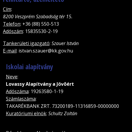
Cím
:
8200 Veszprém Szabadság tér 15.
Telefon
: +36 (88) 550-513
Adószám
: 15835530-2-19
Tankerületi igazgató
:
Szauer István
E-mail
: istvan.szauer@kk.gov.hu
Iskolai alapítvány
Neve
:
Lovassy Alapítvány a Jövõért
Adószáma
: 19263580-1-19
Számlaszáma
:
TAKARÉKBANK ZRT. 73200189-11316859-00000000
Kuratóriumi elnök
:
Schultz Zoltán