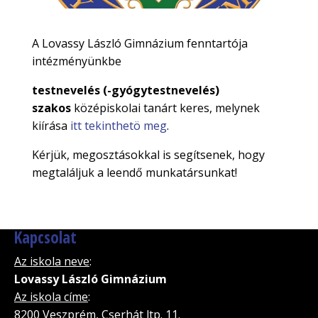
A Lovassy László Gimnázium fenntartója
intézményünkbe
testnevelés (-gyógytestnevelés)
szakos
középiskolai tanárt keres, melynek
kiírása
itt tekinthetö meg
.
Kérjük, megosztásokkal is segítsenek, hogy
megtaláljuk a leendő munkatársunkat!
Kapcsolat
Az iskola neve
:
Lovassy László Gimnázium
Az iskola címe
:
8200 Veszprém, Cserhát ltp. 11.