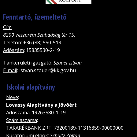
Fenntartó, üzemeltető
Cím
:
8200 Veszprém Szabadság tér 15.
Telefon
: +36 (88) 550-513
Adószám
: 15835530-2-19
Tankerületi igazgató
:
Szauer István
E-mail
: istvan.szauer@kk.gov.hu
Iskolai alapítvány
Neve
:
Lovassy Alapítvány a Jövõért
Adószáma
: 19263580-1-19
Számlaszáma
:
TAKARÉKBANK ZRT. 73200189-11316859-00000000
Kuratóriumi elnök
:
Schultz Zoltán