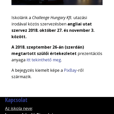
Iskolánk a
Challenge Hungary Kft.
utazási
irodával közös szervezésben
angliai utat
szervez 2018. október 27. és november 3.
között.
A 2018. szeptember 26-án (szerdán)
megtartott szülői értekezletet
prezentációs
anyaga
itt tekinthető meg
.
A bejegyzés kiemelt képe a
PixBay
-ről
származik.
Kapcsolat
Az iskola neve
: