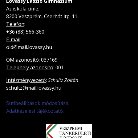
Lovassy László Gimnázium
Az iskola címe
:
8200 Veszprém, Cserhát ltp. 11.
Telefon
:
+36 (88) 566-360
E-mail
:
old@mail.lovassy.hu
OM azonosító
: 037169
Telephely azonosító
: 001
Intézményvezető
:
Schultz Zoltán
schultz@mail.lovassy.hu
Sütibeállítások módosítása.
Adatkezelési tájékoztató.