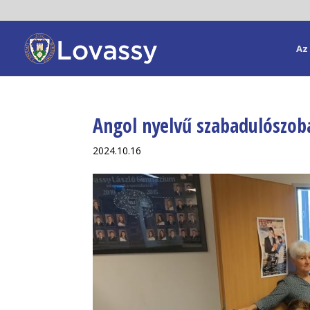
Az 
Angol nyelvű szabadulószob
2024.10.16