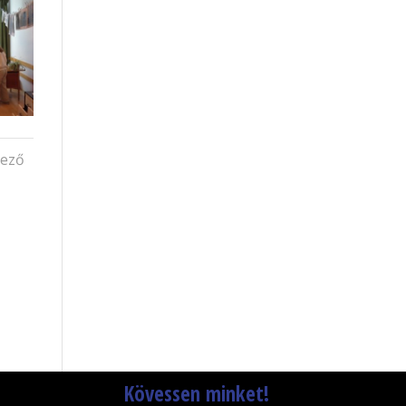
kező
Kövessen minket!