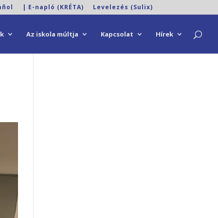
añol
| E-napló (KRÉTA)
Levelezés (Sulix)
ok
Az iskola múltja
Kapcsolat
Hírek