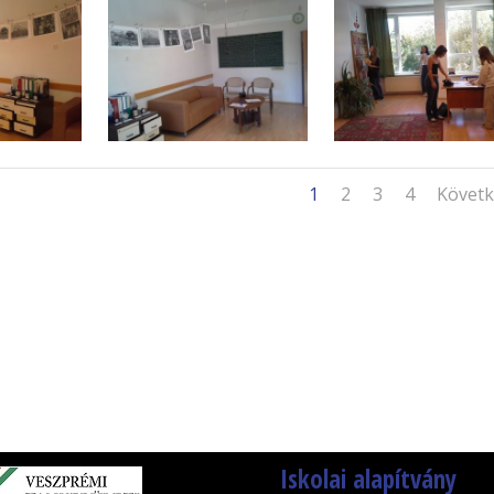
1
2
3
4
Követ
Iskolai alapítvány