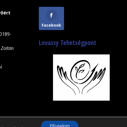
võért
9
Facebook
0189-
Lovassy Tehetségpont
 Zoltán
l
Elfogadom