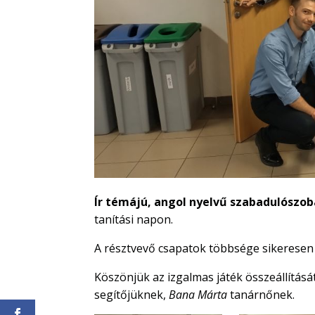
Ír témájú, angol nyelvű szabadulószob
tanítási napon.
A résztvevő csapatok többsége sikeresen
Köszönjük az izgalmas játék összeállításá
segítőjüknek,
Bana Márta
tanárnőnek.