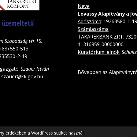
Neve
:
Lovassy Alapítvány a Jö
, üzemeltető
Adószáma
: 19263580-1-1
Számlaszáma
:
TAKARÉKBANK ZRT. 7320
m Szabadság tér 15.
11316859-00000000
 (88) 550-513
Kuratóriumi elnök
:
Schultz
5835530-2-19
igazgató
:
Szauer István
Bővebben az Alapítványró
an.szauer@kk.gov.hu
ny érdekében a WordPress sütiket használ.