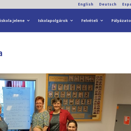
English
Deutsch
Esp
iskola jelene
Iskolapolgárok
Felvételi
Pályázat
a