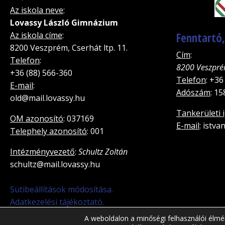
Az iskola neve
:
Lovassy László Gimnázium
Az iskola címe
:
Fenntartó
8200 Veszprém, Cserhát ltp. 11.
Cím
:
Telefon
:
8200 Veszpré
+36 (88) 566-360
Telefon
: +36
E-mail
:
Adószám
: 1
old@mail.lovassy.hu
Tankerületi 
OM azonosító
: 037169
E-mail
: istv
Telephely azonosító
: 001
Intézményvezető
:
Schultz Zoltán
schultz@mail.lovassy.hu
Sütibeállítások módosítása.
Adatkezelési tájékoztató.
A weboldalon a minőségi felhasználói élmé