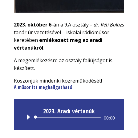
2023. október 6
-án a 9.A osztály
– dr. Réti Balázs
tanár úr vezetésével – iskolai rádióműsor
keretében
emlékezett meg az aradi
vértanúkról
.
A megemlékezésre az osztály faliújságot is
készített.
Köszönjük mindenki közreműködését!
A műsor itt meghallgatható
2023. Aradi vértanúk
Audió
00:00
lejátszó