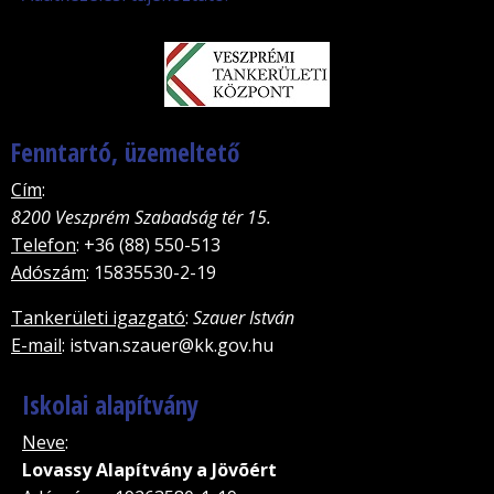
Fenntartó, üzemeltető
Cím
:
8200 Veszprém Szabadság tér 15.
Telefon
: +36 (88) 550-513
Adószám
: 15835530-2-19
Tankerületi igazgató
:
Szauer István
E-mail
: istvan.szauer@kk.gov.hu
Iskolai alapítvány
Neve
:
Lovassy Alapítvány a Jövõért