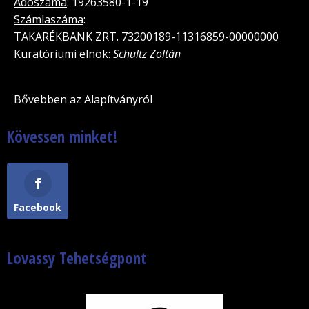
Adószáma
: 19263580-1-19
Számlaszáma
:
TAKARÉKBANK ZRT. 73200189-11316859-00000000
Kuratóriumi elnök
:
Schultz Zoltán
Bővebben az Alapítványról
Kövessen minket!
Facebook
Lovassy Tehetségpont