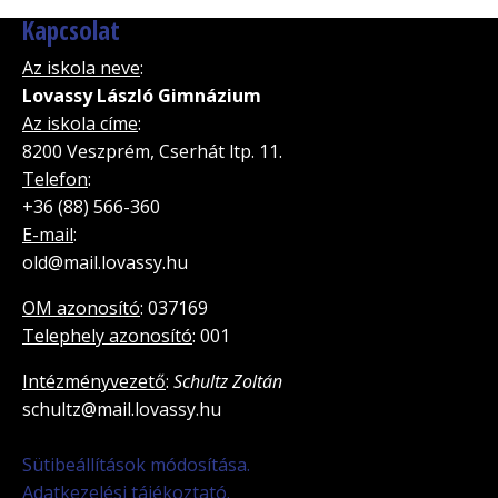
Kapcsolat
Az iskola neve
:
Lovassy László Gimnázium
Az iskola címe
:
8200 Veszprém, Cserhát ltp. 11.
Telefon
:
+36 (88) 566-360
E-mail
:
old@mail.lovassy.hu
OM azonosító
: 037169
Telephely azonosító
: 001
Intézményvezető
:
Schultz Zoltán
schultz@mail.lovassy.hu
Sütibeállítások módosítása.
Adatkezelési tájékoztató.