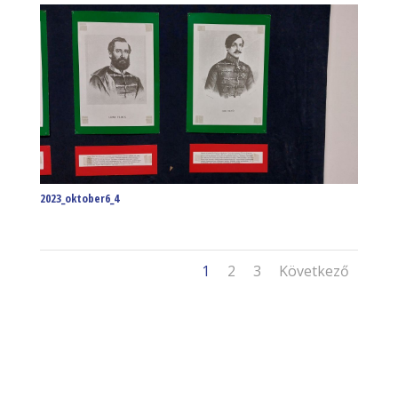
2023_oktober6_4
1
2
3
Következő