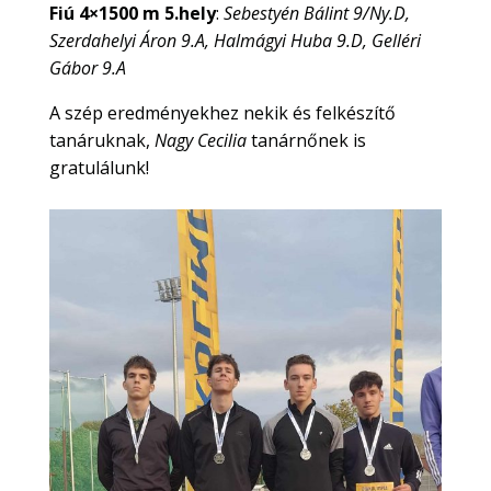
Fiú 4×1500 m 5.hely
:
Sebestyén Bálint 9/Ny.D,
Szerdahelyi Áron 9.A, Halmágyi Huba 9.D, Gelléri
Gábor 9.A
A szép eredményekhez nekik és felkészítő
tanáruknak,
Nagy Cecilia
tanárnőnek is
gratulálunk!