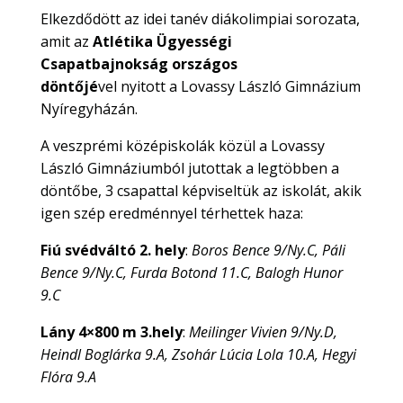
Elkezdődött az idei tanév diákolimpiai sorozata,
amit az
Atlétika Ügyességi
Csapatbajnokság országos
döntőjé
vel nyitott a Lovassy László Gimnázium
Nyíregyházán.
A veszprémi középiskolák közül a Lovassy
László Gimnáziumból jutottak a legtöbben a
döntőbe, 3 csapattal képviseltük az iskolát, akik
igen szép eredménnyel térhettek haza:
Fiú svédváltó 2. hely
:
Boros Bence 9/Ny.C, Páli
Bence 9/Ny.C, Furda Botond 11.C, Balogh Hunor
9.C
Lány 4×800 m 3.hely
:
Meilinger Vivien 9/Ny.D,
Heindl Boglárka 9.A, Zsohár Lúcia Lola 10.A, Hegyi
Flóra 9.A