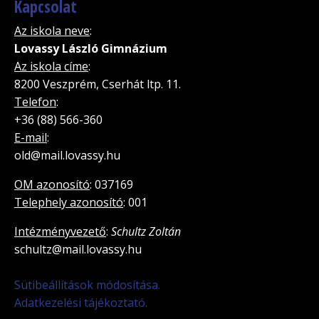
Kapcsolat
Az iskola neve
:
Lovassy László Gimnázium
Az iskola címe
:
8200 Veszprém, Cserhát ltp. 11.
Telefon
:
+36 (88) 566-360
E-mail
:
old@mail.lovassy.hu
OM azonosító
: 037169
Telephely azonosító
: 001
Intézményvezető
:
Schultz Zoltán
schultz@mail.lovassy.hu
Sütibeállítások módosítása.
Adatkezelési tájékoztató.