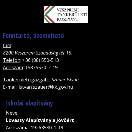
Fenntartó, üzemeltető
Cím
:
8200 Veszprém Szabadság tér 15.
Telefon
: +36 (88) 550-513
Adószám
: 15835530-2-19
Tankerületi igazgató
:
Szauer István
E-mail
: istvan.szauer@kk.gov.hu
Iskolai alapítvány
Neve
:
Lovassy Alapítvány a Jövõért
Adószáma
: 19263580-1-19