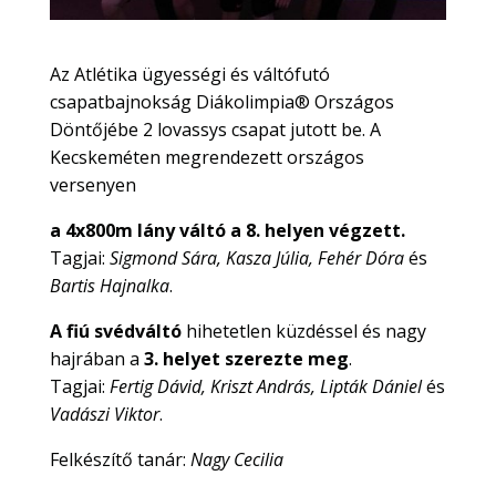
Az Atlétika ügyességi és váltófutó
csapatbajnokság Diákolimpia® Országos
Döntőjébe 2 lovassys csapat jutott be. A
Kecskeméten megrendezett országos
versenyen
a 4x800m lány váltó a 8. helyen végzett.
Tagjai:
Sigmond Sára, Kasza Júlia, Fehér Dóra
és
Bartis Hajnalka
.
A fiú svédváltó
hihetetlen küzdéssel és nagy
hajrában a
3. helyet szerezte meg
.
Tagjai:
Fertig Dávid, Kriszt András, Lipták Dániel
és
Vadászi Viktor
.
Felkészítő tanár:
Nagy Cecilia