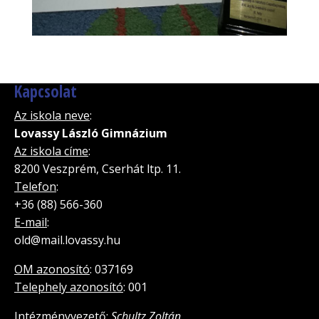
Kapcsolat
Az iskola neve
:
Lovassy László Gimnázium
Az iskola címe
:
8200 Veszprém, Cserhát ltp. 11.
Telefon
:
+36 (88) 566-360
E-mail
:
old@mail.lovassy.hu
OM azonosító
: 037169
Telephely azonosító
: 001
Intézményvezető
:
Schultz Zoltán