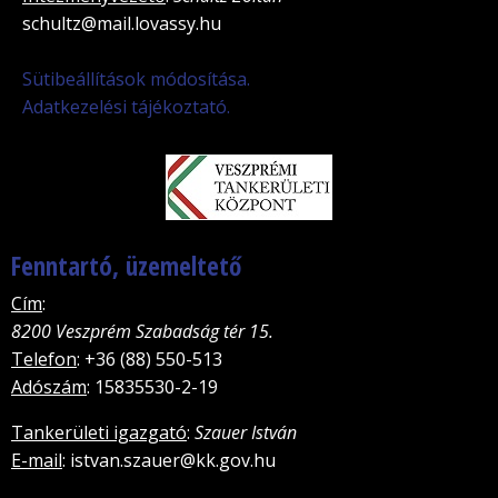
schultz@mail.lovassy.hu
Sütibeállítások módosítása.
Adatkezelési tájékoztató.
Fenntartó, üzemeltető
Cím
:
8200 Veszprém Szabadság tér 15.
Telefon
: +36 (88) 550-513
Adószám
: 15835530-2-19
Tankerületi igazgató
:
Szauer István
E-mail
: istvan.szauer@kk.gov.hu