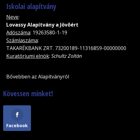
Iskolai alapítvány
Neve
:
Lovassy Alapítvány a Jövõért
Adószáma
: 19263580-1-19
Számlaszáma
:
TAKARÉKBANK ZRT. 73200189-11316859-00000000
Kuratóriumi elnök
:
Schultz Zoltán
Bővebben az Alapítványról
Kövessen minket!
Facebook