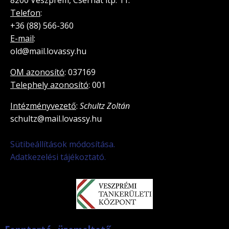
Telefon
:
+36 (88) 566-360
E-mail
:
old@mail.lovassy.hu
OM azonosító
: 037169
Telephely azonosító
: 001
Intézményvezető
:
Schultz Zoltán
schultz@mail.lovassy.hu
Sütibeállítások módosítása.
Adatkezelési tájékoztató.