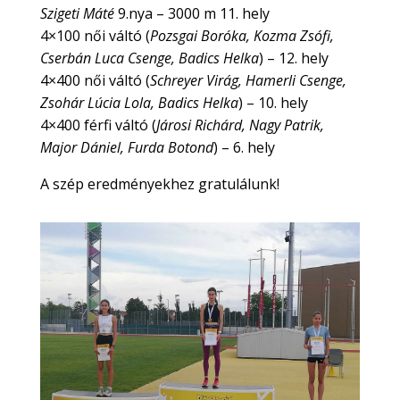
Szigeti Máté
9.nya – 3000 m 11. hely
4×100 női váltó (
Pozsgai Boróka, Kozma Zsófi,
Cserbán Luca Csenge, Badics Helka
) – 12. hely
4×400 női váltó (
Schreyer Virág, Hamerli Csenge,
Zsohár Lúcia Lola, Badics Helka
) – 10. hely
4×400 férfi váltó (
Járosi Richárd, Nagy Patrik,
Major Dániel, Furda Botond
) – 6. hely
A szép eredményekhez gratulálunk!