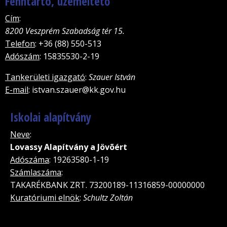
Fenntartó, üzemeltető
Cím
:
8200 Veszprém Szabadság tér 15.
Telefon
: +36 (88) 550-513
Adószám
: 15835530-2-19
Tankerületi igazgató
:
Szauer István
E-mail
: istvan.szauer@kk.gov.hu
Iskolai alapítvány
Neve
:
Lovassy Alapítvány a Jövõért
Adószáma
: 19263580-1-19
Számlaszáma
:
TAKARÉKBANK ZRT. 73200189-11316859-00000000
Kuratóriumi elnök
:
Schultz Zoltán