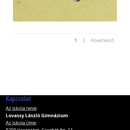
1
2
Következő
Kapcsolat
Az iskola neve
:
Lovassy László Gimnázium
Az iskola címe
:
8200 Veszprém, Cserhát ltp. 11.