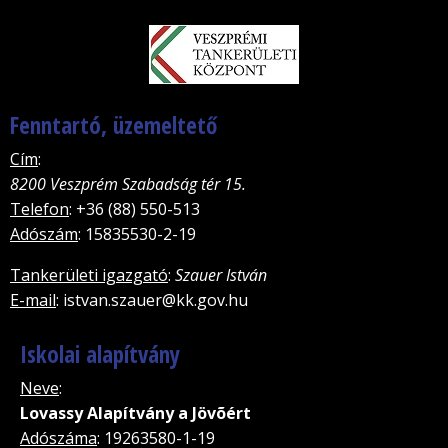
Fenntartó, üzemeltető
Cím
:
8200 Veszprém Szabadság tér 15.
Telefon
: +36 (88) 550-513
Adószám
: 15835530-2-19
Tankerületi igazgató
:
Szauer István
E-mail
: istvan.szauer@kk.gov.hu
Iskolai alapítvány
Neve
:
Lovassy Alapítvány a Jövõért
Adószáma
: 19263580-1-19