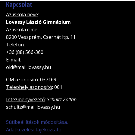
Kapcsolat
Az iskola neve
:
Lovassy László Gimnázium
Az iskola címe
:
8200 Veszprém, Cserhát ltp. 11.
Telefon
:
+36 (88) 566-360
E-mail
:
old@mail.lovassy.hu
OM azonosító
: 037169
Telephely azonosító
: 001
Intézményvezető
:
Schultz Zoltán
schultz@mail.lovassy.hu
Sütibeállítások módosítása.
Adatkezelési tájékoztató.