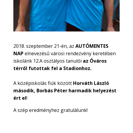
2018. szeptember 21-én, az
AUTÓMENTES
NAP
elnevezésű városi rendezvény keretében
iskolánk 12.A osztályos tanulói
az Óváros
térről futottak fel a Stadionhoz.
A középiskolás fiúk között
Horváth László
második, Borbás Péter harmadik helyezést
ért el
!
A szép eredményhez gratulálunk!