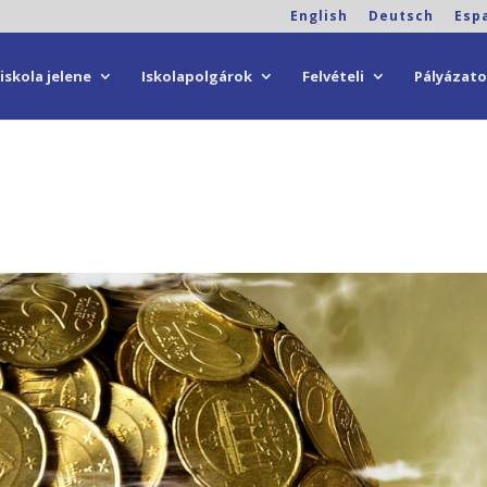
English
Deutsch
Esp
iskola jelene
Iskolapolgárok
Felvételi
Pályázat