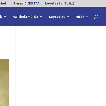
añol
| E-napló (KRÉTA)
Levelezés (Sulix)
ok
Az iskola múltja
Kapcsolat
Hírek