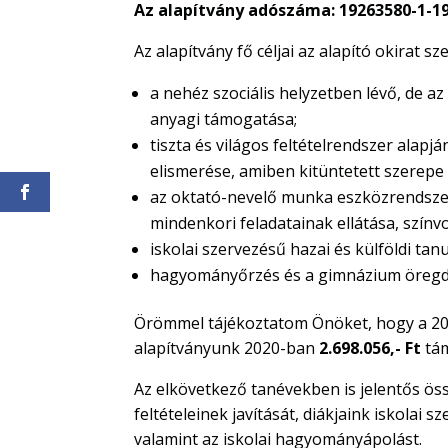
Az alapítvány adószáma: 19263580-1-1
Az alapítvány fő céljai az alapító okirat sz
a nehéz szociális helyzetben lévő, de az
anyagi támogatása;
tiszta és világos feltételrendszer alapjá
elismerése, amiben kitüntetett szerep
az oktató-nevelő munka eszközrendszerén
mindenkori feladatainak ellátása, szín
iskolai szervezésű hazai és külföldi ta
hagyományőrzés és a gimnázium öregdiá
Örömmel tájékoztatom Önöket, hogy a 201
alapítványunk 2020-ban
2.698.056,- Ft
tá
Az elkövetkező tanévekben is jelentős ö
feltételeinek javítását, diákjaink iskolai 
valamint az iskolai hagyományápolást.