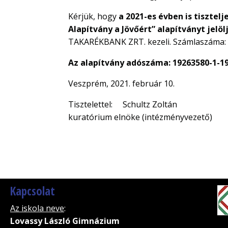
Kérjük, hogy
a 2021-es évben is tiszte
Alapítvány a Jövőért” alapítványt jel
TAKARÉKBANK ZRT. kezeli. Számlaszáma:
Az alapítvány adószáma: 19263580-1-1
Veszprém, 2021. f
Tisztelettel: Schultz Zoltán
kuratórium elnöke (intézményvezető)
Kapcsolat
Az iskola neve
:
Lovassy László Gimnázium