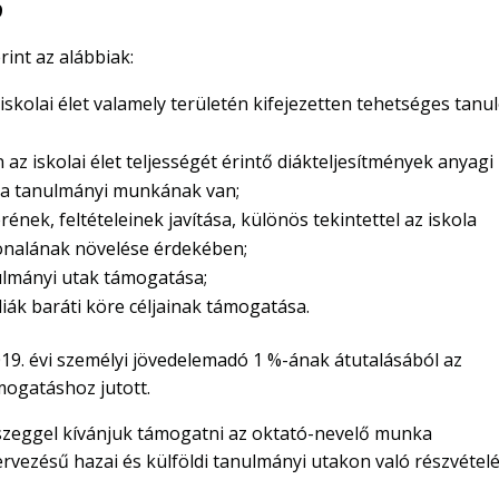
9
erint az alábbiak:
 iskolai élet valamely területén kifejezetten tehetséges tanu
n az iskolai élet teljességét érintő diákteljesítmények anyagi
e a tanulmányi munkának van;
ek, feltételeinek javítása, különös tekintettel az iskola
vonalának növelése érdekében;
nulmányi utak támogatása;
k baráti köre céljainak támogatása.
9. évi személyi jövedelemadó 1 %-ának átutalásából az
mogatáshoz jutott.
sszeggel kívánjuk támogatni az oktató-nevelő munka
szervezésű hazai és külföldi tanulmányi utakon való részvételé