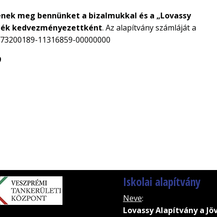
ljenek meg bennünket a bizalmukkal és a „Lovassy
öljék kedvezményezettként
. Az alapítvány számláját a
 73200189-11316859-00000000
9
ebruár 10.
Iskolai alapítvány
Neve
:
Lovassy Alapítvány a Jö