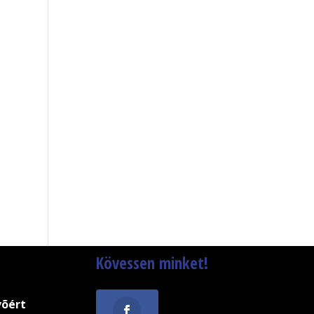
Kövessen minket!
võért