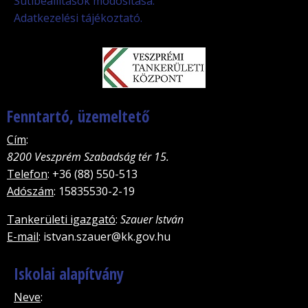
Sütibeállítások módosítása.
Adatkezelési tájékoztató.
Fenntartó, üzemeltető
Cím
:
8200 Veszprém Szabadság tér 15.
Telefon
: +36 (88) 550-513
Adószám
: 15835530-2-19
Tankerületi igazgató
:
Szauer István
E-mail
: istvan.szauer@kk.gov.hu
Iskolai alapítvány
Neve
: