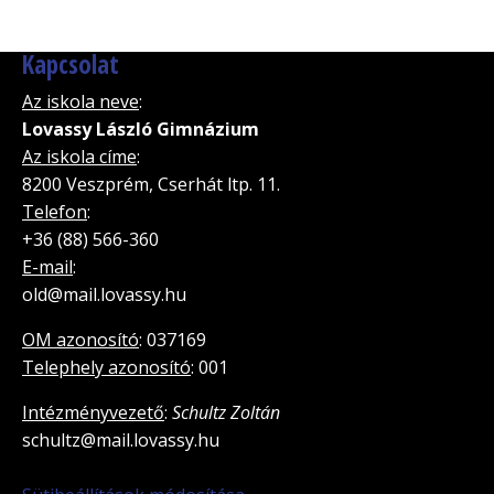
Kapcsolat
Az iskola neve
:
Lovassy László Gimnázium
Az iskola címe
:
8200 Veszprém, Cserhát ltp. 11.
Telefon
:
+36 (88) 566-360
E-mail
:
old@mail.lovassy.hu
OM azonosító
: 037169
Telephely azonosító
: 001
Intézményvezető
:
Schultz Zoltán
schultz@mail.lovassy.hu