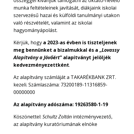
összeggel kívánjuk támogatni az oktató-nevelő
munka feltételeinek javítását, diákjaink iskolai
szervezésű hazai és külföldi tanulmányi utakon
való részvételét, valamint az iskolai
hagyományápolást.
Kérjük, hogy
a 2023-as évben is tiszteljenek
meg bennünket a bizalmukkal és a „
Lovassy
Alapítvány a Jövőért
” alapítványt jelöljék
kedvezményezettként
.
Az alapítvány számláját a TAKARÉKBANK ZRT.
kezeli. Számlaszáma: 73200189-11316859-
00000000
Az alapítvány adószáma: 19263580-1-19
Köszönettel:
Schultz Zoltán
intézményvezető,
az alapítvány kuratóriumának elnöke