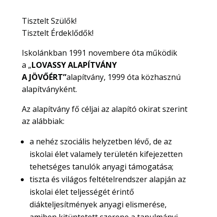
Tisztelt Szülők!
Tisztelt Érdeklődők!
Iskolánkban 1991 novembere óta működik
a „
LOVASSY ALAPÍTVÁNY
A
JÖVŐÉRT”
alapítvány, 1999 óta közhasznú
alapítványként.
Az alapítvány fő céljai az alapító okirat szerint
az alábbiak:
a nehéz szociális helyzetben lévő, de az
iskolai élet valamely területén kifejezetten
tehetséges tanulók anyagi támogatása;
tiszta és világos feltételrendszer alapján az
iskolai élet teljességét érintő
diákteljesítmények anyagi elismerése,