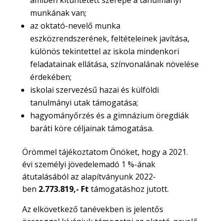
amiben kitüntetett szerepe a tanulmányi
munkának van;
az oktató-nevelő munka
eszközrendszerének, feltételeinek javítása,
különös tekintettel az iskola mindenkori
feladatainak ellátása, színvonalának növelése
érdekében;
iskolai szervezésű hazai és külföldi
tanulmányi utak támogatása;
hagyományőrzés és a gimnázium öregdiák
baráti köre céljainak támogatása.
Örömmel tájékoztatom Önöket, hogy a 2021.
évi személyi jövedelemadó 1 %-ának
átutalásából az alapítványunk 2022-
ben
2.773.819,- Ft
támogatáshoz jutott.
Az elkövetkező tanévekben is jelentős