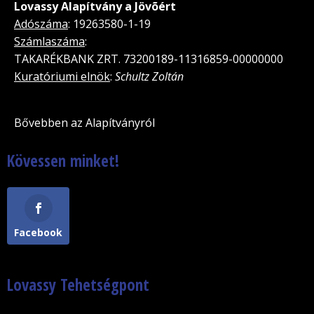
Lovassy Alapítvány a Jövõért
Adószáma
: 19263580-1-19
Számlaszáma
:
TAKARÉKBANK ZRT. 73200189-11316859-00000000
Kuratóriumi elnök
:
Schultz Zoltán
Bővebben az Alapítványról
Kövessen minket!
Facebook
Lovassy Tehetségpont