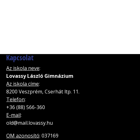
Kapcsolat
Az iskola neve
:
Lovassy László Gimnázium
Az iskola címe
:
8200 Veszprém, Cserhát ltp. 11.
Telefon
:
+36 (88) 566-360
E-mail
:
old@mail.lovassy.hu
OM azonosító
: 037169