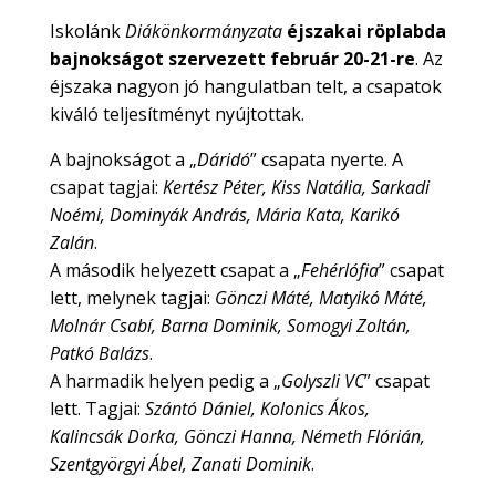
Iskolánk
Diákönkormányzata
éjszakai röplabda
bajnokságot szervezett február 20-21-re
. Az
éjszaka nagyon jó hangulatban telt, a csapatok
kiváló teljesítményt nyújtottak.
A bajnokságot a „
Dáridó
” csapata nyerte. A
csapat tagjai:
Kertész Péter, Kiss Natália, Sarkadi
Noémi, Dominyák András, Mária Kata, Karikó
Zalán
.
A második helyezett csapat a „
Fehérlófia
” csapat
lett, melynek tagjai:
Gönczi Máté, Matyikó Máté,
Molnár Csabí, Barna Dominik, Somogyi Zoltán,
Patkó Balázs
.
A harmadik helyen pedig a „
Golyszli VC
” csapat
lett. Tagjai:
Szántó Dániel, Kolonics Ákos,
Kalincsák Dorka, Gönczi Hanna, Németh Flórián,
Szentgyörgyi Ábel, Zanati Dominik
.