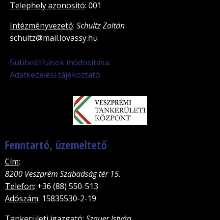
Telephely azonosító
: 001
Intézményvezető
:
Schultz Zoltán
schultz@mail.lovassy.hu
Sütibeállítások módosítása.
Adatkezelési tájékoztató.
Fenntartó, üzemeltető
Cím
:
8200 Veszprém Szabadság tér 15.
Telefon
: +36 (88) 550-513
Adószám
: 15835530-2-19
Tankerületi igazgató
:
Szauer István