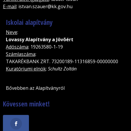
E-mail
: istvan.szauer@kk.gov.hu
Iskolai alapítvány
Neve
:
Lovassy Alapítvány a Jövõért
Adószáma
: 19263580-1-19
Számlaszáma
:
TAKARÉKBANK ZRT. 73200189-11316859-00000000
Kuratóriumi elnök
:
Schultz Zoltán
Bővebben az Alapítványról
Kövessen minket!