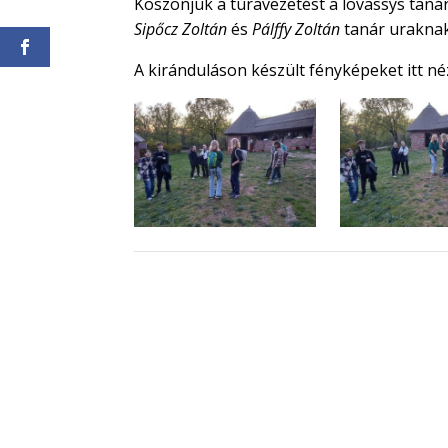
Köszönjük a túravezetést a lovassys tan
Sipőcz Zoltán
és
Pálffy Zoltán
tanár uraknak
A kiránduláson készült fényképeket itt né