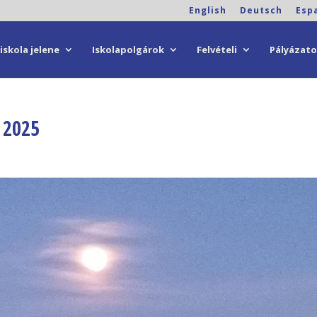
English
Deutsch
Esp
iskola jelene
Iskolapolgárok
Felvételi
Pályázat
– 2025