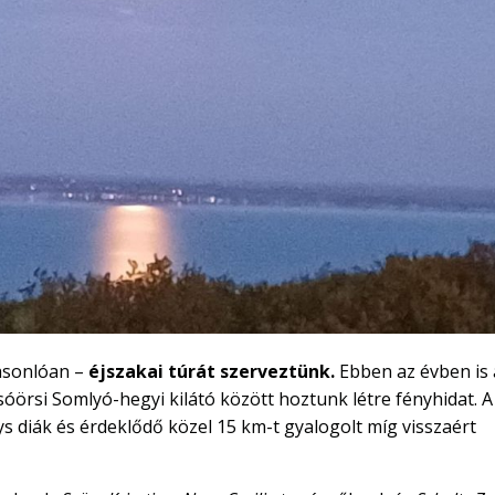
asonlóan –
éjszakai túrát szerveztünk.
Ebben az évben is 
sóörsi Somlyó-hegyi kilátó között hoztunk létre fényhidat. A
ys diák és érdeklődő közel 15 km-t gyalogolt míg visszaért