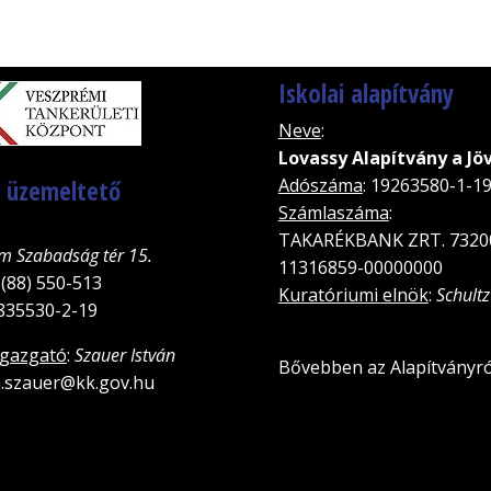
Iskolai alapítvány
Neve
:
Lovassy Alapítvány a Jö
, üzemeltető
Adószáma
: 19263580-1-1
Számlaszáma
:
TAKARÉKBANK ZRT. 7320
m Szabadság tér 15.
11316859-00000000
 (88) 550-513
Kuratóriumi elnök
:
Schultz
5835530-2-19
igazgató
:
Szauer István
Bővebben az Alapítványró
an.szauer@kk.gov.hu