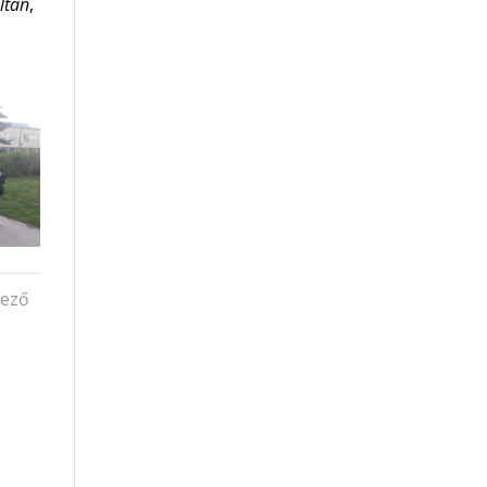
ltán
,
kező