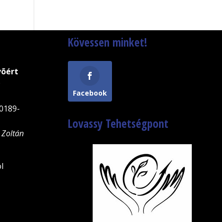
Kövessen minket!
võért
9
Facebook
0189-
Lovassy Tehetségpont
 Zoltán
l