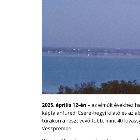
2025. április 12-én
– az elmúlt évekhez h
káptalanfüredi Csere-hegyi kilátó és az al
túrákon a részt vevő több, mint 40 lovass
Veszprémbe.