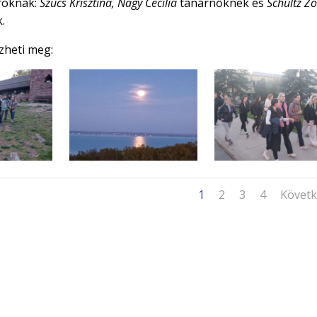
ároknak:
Szücs Krisztina, Nagy Cecilia
tanárnőknek és
Schultz Zo
.
zheti meg:
1
2
3
4
Követ