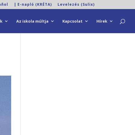
añol
| E-napló (KRÉTA)
Levelezés (Sulix)
ok
Az iskola múltja
Kapcsolat
Hírek