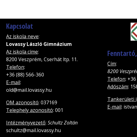
Kapcsolat
Az iskola neve
:
Lovassy László Gimnázium
Az iskola címe
:
Fenntartó
8200 Veszprém, Cserhát ltp. 11.
Cím
:
Telefon
:
8200 Veszpré
+36 (88) 566-360
Telefon
: +36
E-mail
:
Adószám
: 1
old@mail.lovassy.hu
Tankerületi 
OM azonosító
: 037169
E-mail
: istv
Telephely azonosító
: 001
Intézményvezető
:
Schultz Zoltán
schultz@mail.lovassy.hu