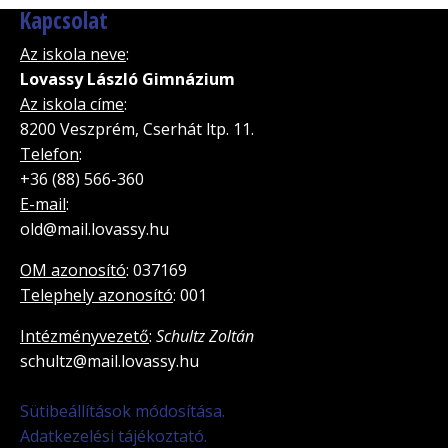
Kapcsolat
Az iskola neve
:
Lovassy László Gimnázium
Az iskola címe
:
8200 Veszprém, Cserhát ltp. 11.
Telefon
:
+36 (88) 566-360
E-mail
:
old@mail.lovassy.hu
OM azonosító
: 037169
Telephely azonosító
: 001
Intézményvezető
:
Schultz Zoltán
schultz@mail.lovassy.hu
Sütibeállítások módosítása.
Adatkezelési tájékoztató.