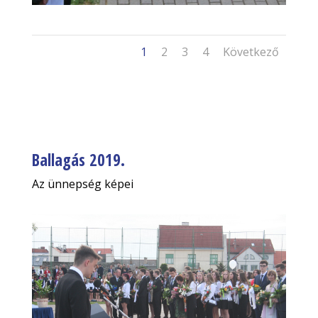
1
2
3
4
Következő
Ballagás 2019.
Az ünnepség képei