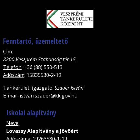
Fenntartó, üzemeltető
Cím
:
8200 Veszprém Szabadság tér 15.
Telefon
: +36 (88) 550-513
Adószám
: 15835530-2-19
Tankerületi igazgató
:
Szauer István
E-mail
: istvan.szauer@kk.gov.hu
Iskolai alapítvány
Neve
:
Lovassy Alapítvány a Jövõért
Adószáma
: 19263580-1-19