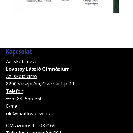
Kapcsolat
Az iskola neve
:
Lovassy László Gimnázium
Az iskola címe
:
8200 Veszprém, Cserhát ltp. 11.
Telefon
:
+36 (88) 566-360
E-mail
:
old@mail.lovassy.hu
OM azonosító
: 037169