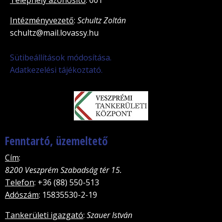
Telephely azonosító
: 001
Intézményvezető
:
Schultz Zoltán
schultz@mail.lovassy.hu
Sütibeállítások módosítása.
Adatkezelési tájékoztató.
Fenntartó, üzemeltető
Cím
:
8200 Veszprém Szabadság tér 15.
Telefon
: +36 (88) 550-513
Adószám
: 15835530-2-19
Tankerületi igazgató
:
Szauer István