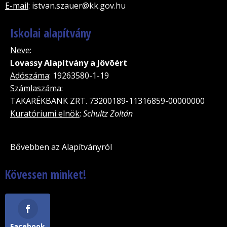
E-mail
: istvan.szauer@kk.gov.hu
Iskolai alapítvány
Neve
:
Lovassy Alapítvány a Jövõért
Adószáma
: 19263580-1-19
Számlaszáma
:
TAKARÉKBANK ZRT. 73200189-11316859-00000000
Kuratóriumi elnök
:
Schultz Zoltán
Bővebben az Alapítványról
Kövessen minket!
Facebook