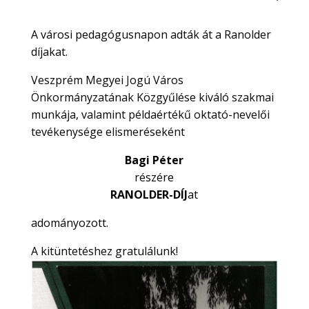
A városi pedagógusnapon adták át a Ranolder
díjakat.
Veszprém Megyei Jogú Város
Önkormányzatának Közgyűlése kiváló szakmai
munkája, valamint példaértékű oktató-nevelői
tevékenysége elismeréseként
Bagi Péter
részére
RANOLDER-DÍJ
at
adományozott.
A kitüntetéshez gratulálunk!