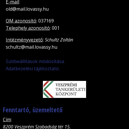
E-mail
:
old@mail.lovassy.hu
OM azonosító
: 037169
Telephely azonosító
: 001
Intézményvezető
:
Schultz Zoltán
schultz@mail.lovassy.hu
Sütibeállítások módosítása.
Adatkezelési tájékoztató.
Fenntartó, üzemeltető
Cím
:
8200 Veszprém Szabadság tér 15.