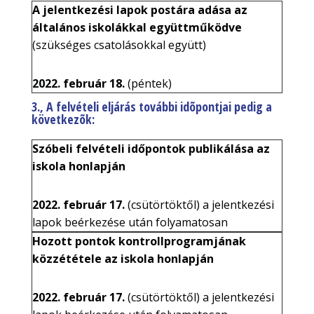
A jelentkezési lapok postára adása az
általános iskolákkal együttműködve
(szükséges csatolásokkal együtt)
2022. február 18.
(péntek)
3
., A felvételi eljárás további idõpontjai pedig a
következõk:
Szóbeli felvételi időpontok publikálása az
iskola honlapján
2022. február 17.
(csütörtöktől) a jelentkezési
lapok beérkezése után folyamatosan
Hozott pontok kontrollprogramjának
közzététele az iskola honlapján
2022. február 17.
(csütörtöktől) a jelentkezési