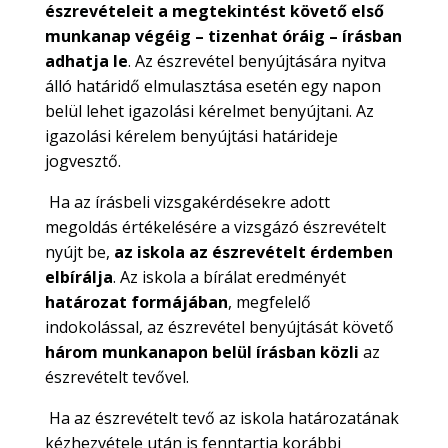
észrevételeit a megtekintést követő első
munkanap végéig – tizenhat óráig – írásban
adhatja le
. Az észrevétel benyújtására nyitva
álló határidő elmulasztása esetén egy napon
belül lehet igazolási kérelmet benyújtani. Az
igazolási kérelem benyújtási határideje
jogvesztő.
Ha az írásbeli vizsgakérdésekre adott
megoldás értékelésére a vizsgázó észrevételt
nyújt be,
az iskola az észrevételt érdemben
elbírálja
. Az iskola a bírálat eredményét
határozat formájában
, megfelelő
indokolással, az észrevétel benyújtását követő
három munkanapon belül írásban közli
az
észrevételt tevővel.
Ha az észrevételt tevő az iskola határozatának
kézhezvétele után is fenntartja korábbi