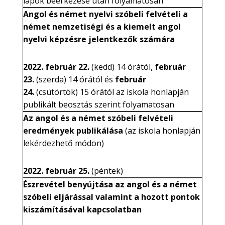
lapok beérkezése után folyamatosan
Angol és német nyelvi szóbeli felvételi a
német nemzetiségi és a kiemelt angol
nyelvi képzésre jelentkezők számára
2022. február 22.
(kedd) 14 órától,
február
23.
(szerda) 14 órától és
február
24.
(csütörtök) 15 órától
az iskola honlapján
publikált beosztás szerint folyamatosan
Az angol és a német szóbeli felvételi
eredmények publikálása
(az iskola honlapján
lekérdezhető módon)
2022. február 25.
(péntek)
Észrevétel benyújtása az angol és a német
szóbeli eljárással valamint a hozott pontok
kiszámításával kapcsolatban