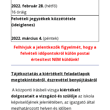
2022. február 28.
(hétfő)
16 óráig
Felvételi jegyzékek közzététele
(ideiglenes)
2022. március 4.
(péntek)
Felhívjuk a jelentkezők figyelmét, hogy a
felvételi időpontokról külön postai
értesítest NEM küldünk!
Tájékoztatás a kiértékelt feladatlapok
megtekintéséről, észrevétel benyújtásáról
A központi írásbeli vizsga
kiértékelt
dolgozatait a vizsgázó és szülője
az iskola
képviselőjének jelenlétében, az igazgató által
meghatározott helyen és időben