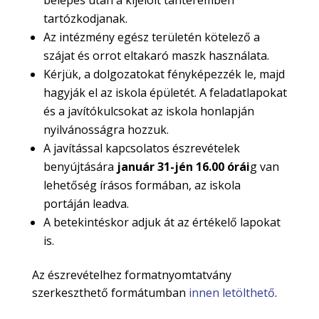
belépés után a kijelölt tanteremben
tartózkodjanak.
Az intézmény egész területén kötelező a
szájat és orrot eltakaró maszk használata.
Kérjük, a dolgozatokat fényképezzék le, majd
hagyják el az iskola épületét. A feladatlapokat
és a javítókulcsokat az iskola honlapján
nyilvánosságra hozzuk.
A javítással kapcsolatos észrevételek
benyújtására
január 31-jén 16.00 órái
g van
lehetőség írásos formában, az iskola
portáján leadva.
A betekintéskor adjuk át az értékelő lapokat
is.
Az észrevételhez formatnyomtatvány
szerkeszthető formátumban
innen letölthető
.