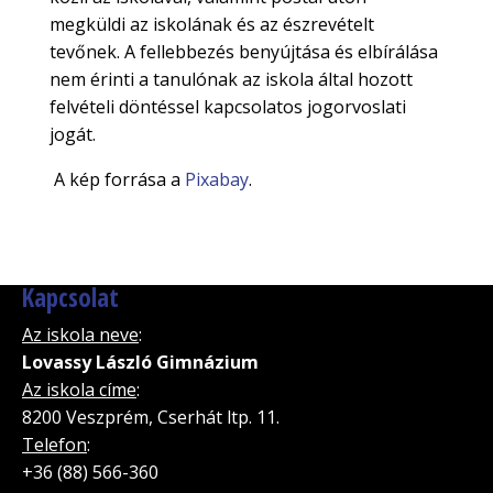
megküldi az iskolának és az észrevételt
tevőnek. A fellebbezés benyújtása és elbírálása
nem érinti a tanulónak az iskola által hozott
felvételi döntéssel kapcsolatos jogorvoslati
jogát.
A kép forrása a
Pixabay
.
Kapcsolat
Az iskola neve
:
Lovassy László Gimnázium
Az iskola címe
:
8200 Veszprém, Cserhát ltp. 11.
Telefon
:
+36 (88) 566-360