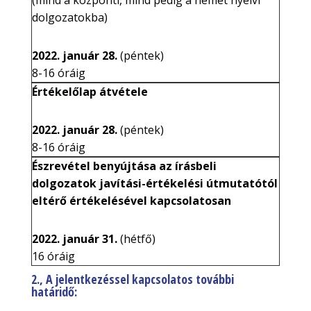
(mind a központi, mind pedig a német nyelvi
dolgozatokba)
2022. január 28.
(péntek)
8-16 óráig
Értékelőlap átvétele
2022. január 28.
(péntek)
8-16 óráig
Észrevétel benyújtása az írásbeli
dolgozatok javítási-értékelési útmutatótól
eltérő értékelésével kapcsolatosan
2022. január 31.
(hétfő)
16 óráig
2
., A jelentkezéssel kapcsolatos további
határidő: