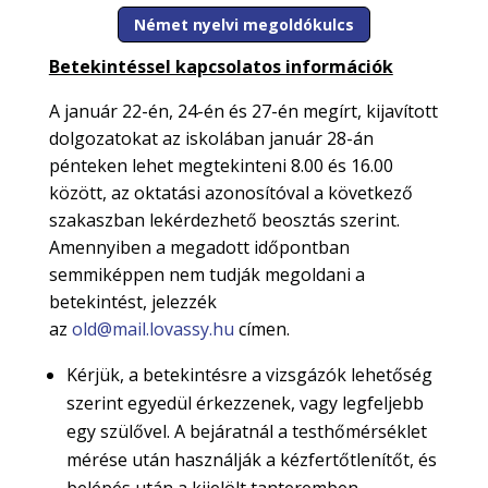
Német nyelvi megoldókulcs
Betekintéssel kapcsolatos információk
A január 22-én, 24-én és 27-én megírt, kijavított
dolgozatokat az iskolában január 28-án
pénteken lehet megtekinteni 8.00 és 16.00
között, az oktatási azonosítóval a következő
szakaszban lekérdezhető beosztás szerint.
Amennyiben a megadott időpontban
semmiképpen nem tudják megoldani a
betekintést, jelezzék
az
old@mail.lovassy.hu
címen.
Kérjük, a betekintésre a vizsgázók lehetőség
szerint egyedül érkezzenek, vagy legfeljebb
egy szülővel. A bejáratnál a testhőmérséklet
mérése után használják a kézfertőtlenítőt, és