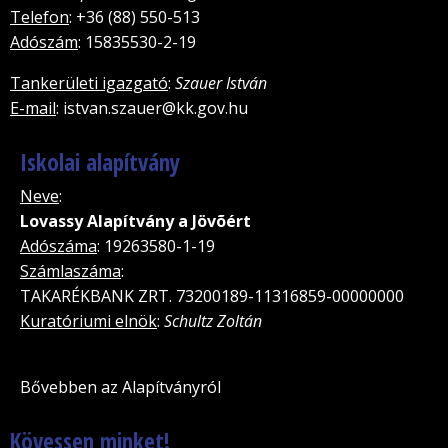
Telefon
: +36 (88) 550-513
Adószám
: 15835530-2-19
Tankerületi igazgató
:
Szauer István
E-mail
: istvan.szauer@kk.gov.hu
Iskolai alapítvány
Neve
:
Lovassy Alapítvány a Jövõért
Adószáma
: 19263580-1-19
Számlaszáma
:
TAKARÉKBANK ZRT. 73200189-11316859-00000000
Kuratóriumi elnök
:
Schultz Zoltán
Bővebben az Alapítványról
Kövessen minket!