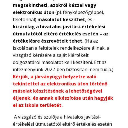
megtekintheti, azokról kézzel vagy
elektronikus úton
(pl. fényképezőgéppel,
telefonnal)
másolatot készíthet
, és –
kizárólag a hivatalos javítási-értékelési
útmutatótól eltérő értékelés esetén – az
értékelésre észrevételt tehet.
(Ha az
iskolában a feltételek rendelkezésre állnak, a
vizsgázó kérésére a saját kiértékelt
dolgozatáról másolatot kell készíteni. Ezt az
intézményünk 2022-ben biztosítani nem tudja.)
Kérjük, a járványügyi helyzetre való
tekintettel az elektronikus úton történő
másolat készítésének a lehetőségével
éljenek, és annak elkészítése után hagyják
el az iskola területét.
A vizsgázó és szülője a hivatalos javítási-
értékelési útmutatótól eltérő értékelés esetén