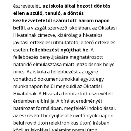
észrevételét,
az iskola által hozott döntés
ellen a szülő, tanuló, a döntés
kézhezvételétől számított három napon
belül
, a vizsgát szervező iskolában, az Oktatási
Hivatalnak címezve, kizárólag a hivatalos
javítási-értékelési útmutatótól eltérő értékelés
esetén
fellebbezést nyújthat be.
A
fellebbezés benyújtására meghatározott
határidő elmulasztása miatt igazolásnak helye
nincs. Az iskola a fellebbezést az ügyre
vonatkozó dokumentumokkal együtt egy
munkanapon belül megküldi az Oktatási
Hivatalnak. A Hivatal a fenntartott észrevételt
érdemben elbírálja. A bírálat eredményét
határozat formájában, megfelelő indokolással,
az észrevétel benyújtását követő nyolc napon
belül rövid úton (elektronikus úton) írásban
közli az iskolával, valamint postai úton