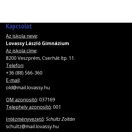
Kapcsolat
Az iskola neve
:
Lovassy László Gimnázium
Az iskola címe
:
8200 Veszprém, Cserhát ltp. 11.
Telefon
:
+36 (88) 566-360
E-mail
:
old@mail.lovassy.hu
OM azonosító
: 037169
Telephely azonosító
: 001
Intézményvezető
:
Schultz Zoltán
schultz@mail.lovassy.hu