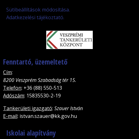
Sütibeállítások módosítása.
Adatkezelési tájékoztató.
Fenntartó, üzemeltető
Cím
:
8200 Veszprém Szabadság tér 15.
Telefon
: +36 (88) 550-513
Adószám
: 15835530-2-19
Tankerületi igazgató
:
Szauer István
E-mail
: istvan.szauer@kk.gov.hu
Iskolai alapítvány