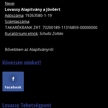
Neve
:
Lovassy Alapítvány a Jövõért
Adószáma
: 19263580-1-19
Számlaszáma
:
TAKARÉKBANK ZRT. 73200189-11316859-00000000
Kuratóriumi elnök
:
Schultz Zoltán
Bővebben az Alapítványról
Kövessen minket!
Facebook
Lovassy Tehetségpont