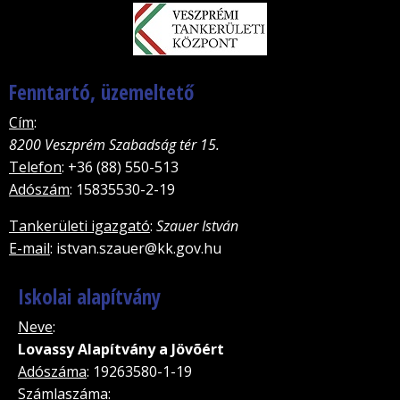
Fenntartó, üzemeltető
Cím
:
8200 Veszprém Szabadság tér 15.
Telefon
: +36 (88) 550-513
Adószám
: 15835530-2-19
Tankerületi igazgató
:
Szauer István
E-mail
: istvan.szauer@kk.gov.hu
Iskolai alapítvány
Neve
:
Lovassy Alapítvány a Jövõért
Adószáma
: 19263580-1-19
Számlaszáma
: