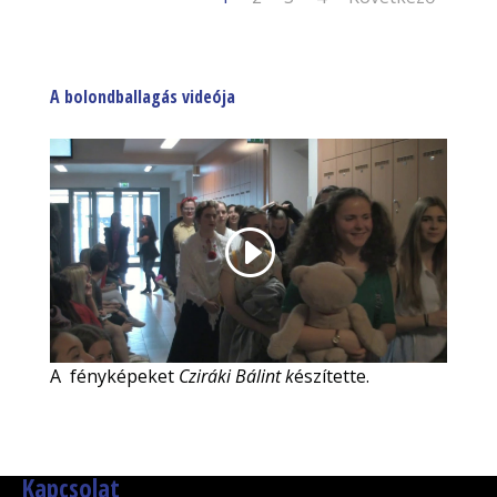
A bolondballagás videója
A fényképeket
Cziráki Bálint k
észítette.
Kapcsolat