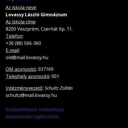
Az iskola neve
:
Lovassy László Gimnázium
Az iskola címe
:
8200 Veszprém, Cserhát ltp. 11.
Telefon
:
+36 (88) 566-360
E-mail
:
old@mail.lovassy.hu
OM azonosító
: 037169
Telephely azonosító
: 001
Intézményvezető
:
Schultz Zoltán
schultz@mail.lovassy.hu
Sütibeállítások módosítása.
Adatkezelési tájékoztató.