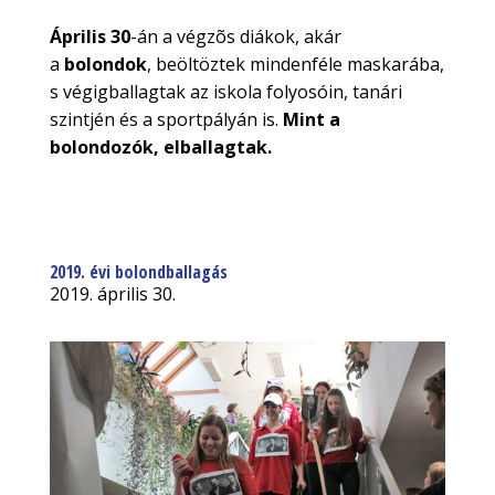
Április 30
-án a végzõs
diákok, akár
a
bolondok
, beöltöztek mindenféle maskarába,
s végigballagtak az iskola folyosóin, tanári
szintjén és a sportpályán is.
Mint a
bolondozók, elballagtak.
2019. évi bolondballagás
2019. április 30.