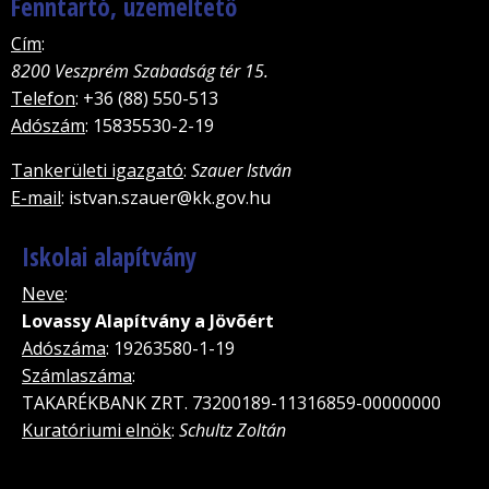
Fenntartó, üzemeltető
Cím
:
8200 Veszprém Szabadság tér 15.
Telefon
: +36 (88) 550-513
Adószám
: 15835530-2-19
Tankerületi igazgató
:
Szauer István
E-mail
: istvan.szauer@kk.gov.hu
Iskolai alapítvány
Neve
:
Lovassy Alapítvány a Jövõért
Adószáma
: 19263580-1-19
Számlaszáma
:
TAKARÉKBANK ZRT. 73200189-11316859-00000000
Kuratóriumi elnök
:
Schultz Zoltán