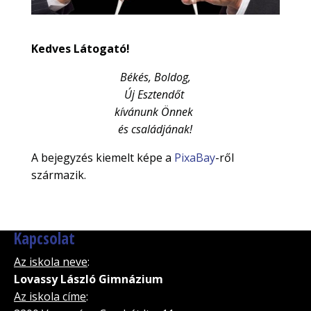
Kedves Látogató!
Békés, Boldog,
Új Esztendőt
kívánunk Önnek
és családjának!
A bejegyzés kiemelt képe a
PixaBay
-ről
származik.
Kapcsolat
Az iskola neve
:
Lovassy László Gimnázium
Az iskola címe
: