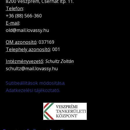
8200 Veszprém, Cserhát ltp. 11.
Telefon
:
+36 (88) 566-360
E-mail
:
old@mail.lovassy.hu
OM azonosító
: 037169
Telephely azonosító
: 001
Intézményvezető
:
Schultz Zoltán
schultz@mail.lovassy.hu
Sütibeállítások módosítása.
Adatkezelési tájékoztató.