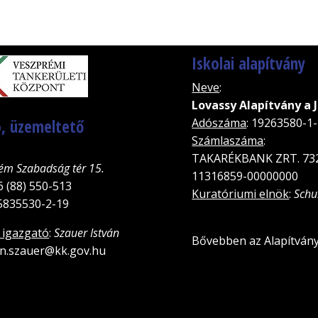
Iskolai alapítvány
Neve
:
Lovassy Alapítvány a 
, üzemeltető
Adószáma
: 19263580-1
Számlaszáma
:
TAKARÉKBANK ZRT. 73
ém Szabadság tér 15.
11316859-00000000
6 (88) 550-513
Kuratóriumi elnök
:
Schu
15835530-2-19
 igazgató
:
Szauer István
Bővebben az Alapítvány
van.szauer@kk.gov.hu