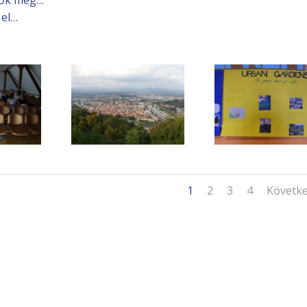
 el…
1
2
3
4
Követk