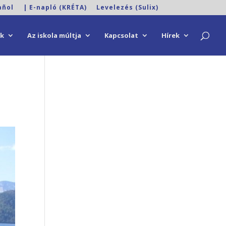
añol
| E-napló (KRÉTA)
Levelezés (Sulix)
ok
Az iskola múltja
Kapcsolat
Hírek