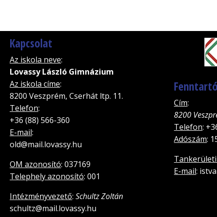
Kapcsolat
Az iskola neve
:
Lovassy László Gimnázium
Az iskola címe
:
Fenntartó
8200 Veszprém, Cserhát ltp. 11.
Cím
:
Telefon
:
8200 Veszpr
+36 (88) 566-360
Telefon
: +3
E-mail
:
Adószám
: 
old@mail.lovassy.hu
Tankerületi
OM azonosító
: 037169
E-mail
: ist
Telephely azonosító
: 001
Intézményvezető
:
Schultz Zoltán
schultz@mail.lovassy.hu