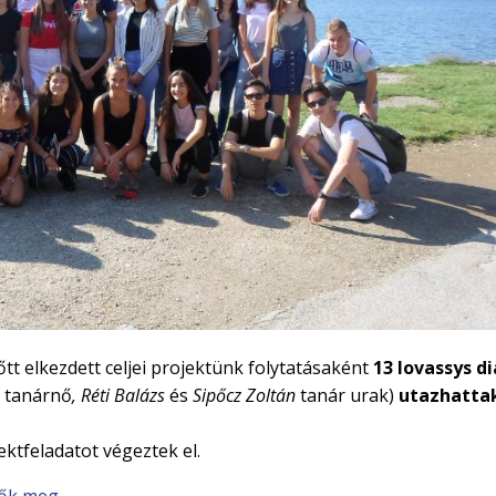
őtt elkezdett celjei projektünk folytatásaként
13 lovassys d
a
tanárnő
, Réti Balázs
és
Sipőcz Zoltán
tanár urak)
utazhatta
ektfeladatot végeztek el.
etők meg…