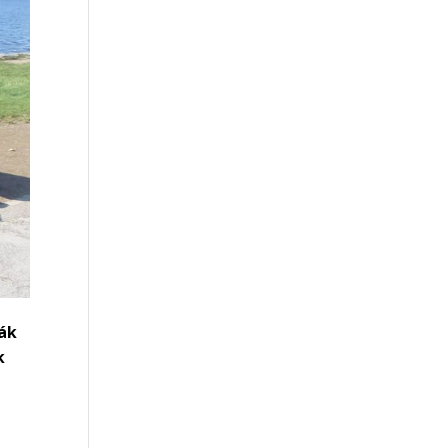
iák
k