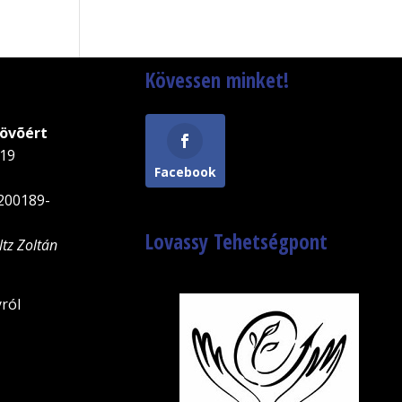
Kövessen minket!
Jövõért
-19
Facebook
200189-
Lovassy Tehetségpont
ltz Zoltán
ról