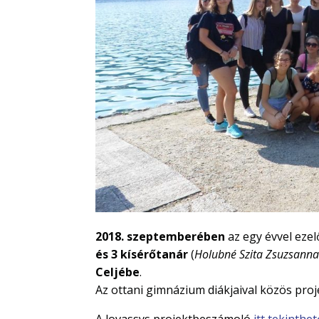
2018. szeptemberében
az egy évvel ezel
és 3 kísérőtanár
(
Holubné Szita Zsuzsann
Celjébe
.
Az ottani gimnázium diákjaival közös proj
A lovassys projektbeszámoló
itt tekinth