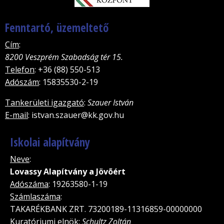
Fenntartó, üzemeltető
Cím
:
8200 Veszprém Szabadság tér 15.
Telefon
: +36 (88) 550-513
Adószám
: 15835530-2-19
Tankerületi igazgató
:
Szauer István
E-mail
: istvan.szauer@kk.gov.hu
Iskolai alapítvány
Neve
:
Lovassy Alapítvány a Jövõért
Adószáma
: 19263580-1-19
Számlaszáma
:
TAKARÉKBANK ZRT. 73200189-11316859-00000000
Kuratóriumi elnök
:
Schultz Zoltán