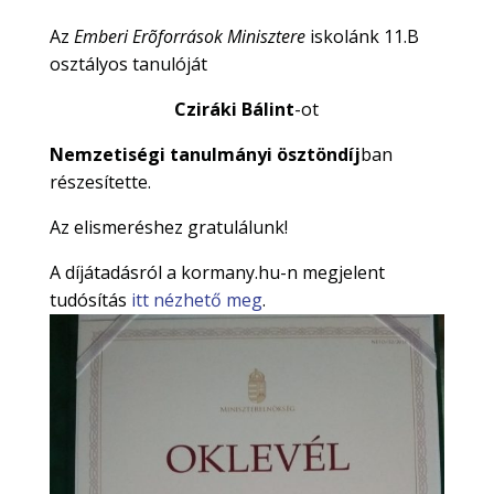
Az
Emberi Erõforrások Minisztere
iskolánk 11.B
osztályos tanulóját
Cziráki Bálint
-ot
Nemzetiségi tanulmányi ösztöndíj
ban
részesítette.
Az elismeréshez gratulálunk!
A díjátadásról a kormany.hu-n megjelent
tudósítás
itt nézhető meg
.