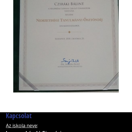
Kapcsolat
Az iskola neve
: