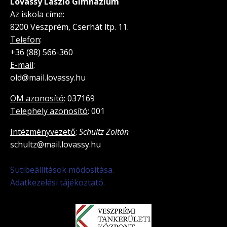
Lovassy László Gimnázium
Az iskola címe
:
8200 Veszprém, Cserhát ltp. 11.
Telefon
:
+36 (88) 566-360
E-mail
:
old@mail.lovassy.hu
OM azonosító
: 037169
Telephely azonosító
: 001
Intézményvezető
:
Schultz Zoltán
schultz@mail.lovassy.hu
Sütibeállítások módosítása.
Adatkezelési tájékoztató.