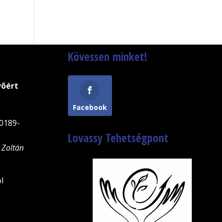
Kövessen minket!
võért
9
Facebook
0189-
Lovassy Tehetségpont
 Zoltán
l