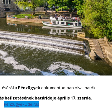
etéséről a
Pénzügyek
dokumentumban olvashatók.
ás befizetésének határideje április 17. szerda.
Pénzügyek
Útleírás