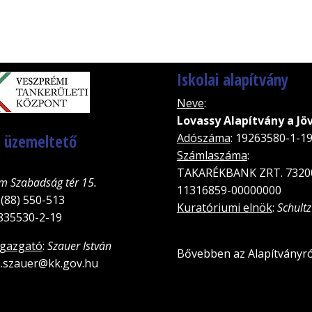
Iskolai alapítvány
Neve
:
Lovassy Alapítvány a Jö
, üzemeltető
Adószáma
: 19263580-1-1
Számlaszáma
:
TAKARÉKBANK ZRT. 7320
m Szabadság tér 15.
11316859-00000000
 (88) 550-513
Kuratóriumi elnök
:
Schultz
5835530-2-19
igazgató
:
Szauer István
Bővebben az Alapítványró
an.szauer@kk.gov.hu