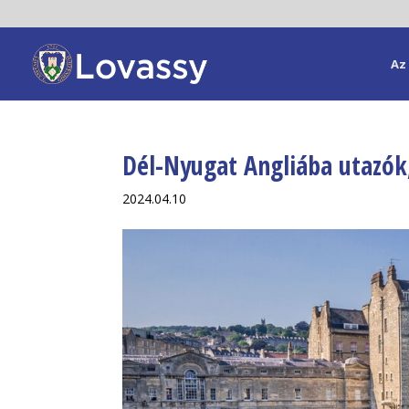
Az 
Dél-Nyugat Angliába utazók
2024.04.10