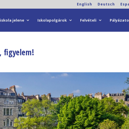
English
Deutsch
Esp
iskola jelene
Iskolapolgárok
Felvételi
Pályázat
, figyelem!