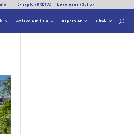
añol
| E-napló (KRÉTA)
Levelezés (Sulix)
ok
Az iskola múltja
Kapcsolat
Hírek