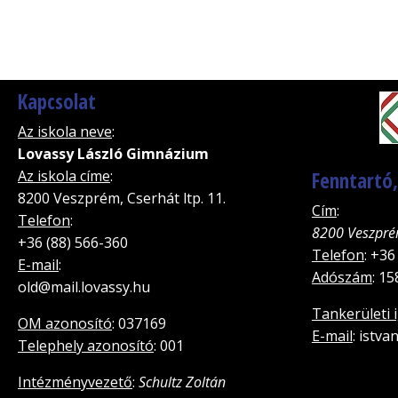
Kapcsolat
Az iskola neve
:
Lovassy László Gimnázium
Az iskola címe
:
Fenntartó
8200 Veszprém, Cserhát ltp. 11.
Cím
:
Telefon
:
8200 Veszpré
+36 (88) 566-360
Telefon
: +36
E-mail
:
Adószám
: 1
old@mail.lovassy.hu
Tankerületi 
OM azonosító
: 037169
E-mail
: istv
Telephely azonosító
: 001
Intézményvezető
:
Schultz Zoltán