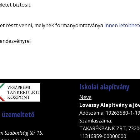
letet biztosít.
ehet részt venni, melynek formanyomtatványa
innen letölthe
 rendezvényre!
Iskolai alapítvány
Neve
:
Lovassy Alapítvány a Jö
, üzemeltető
Adószáma
: 19263580-1-1
Számlaszáma
:
TAKARÉKBANK ZRT. 7320
m Szabadság tér 15.
11316859-00000000