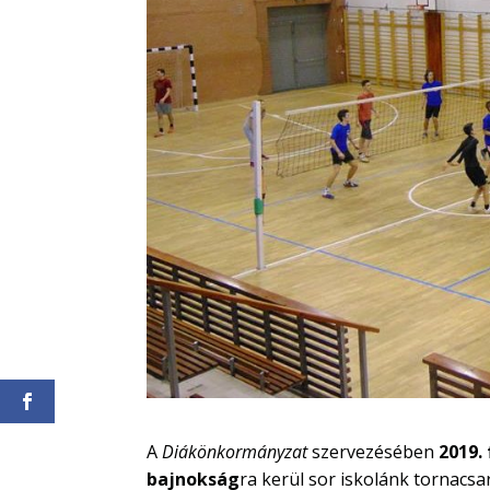
A
Diákönkormányzat
szervezésében
2019.
bajnokság
ra kerül sor iskolánk tornacs