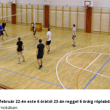
 február 22-én este 6 órától 23-án reggel 6 óráig röplab
arnokában.