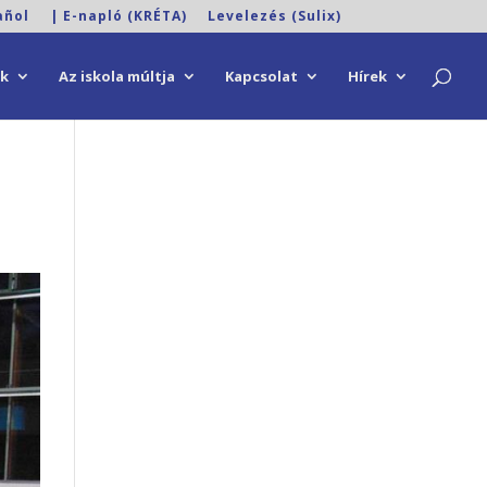
añol
| E-napló (KRÉTA)
Levelezés (Sulix)
ok
Az iskola múltja
Kapcsolat
Hírek