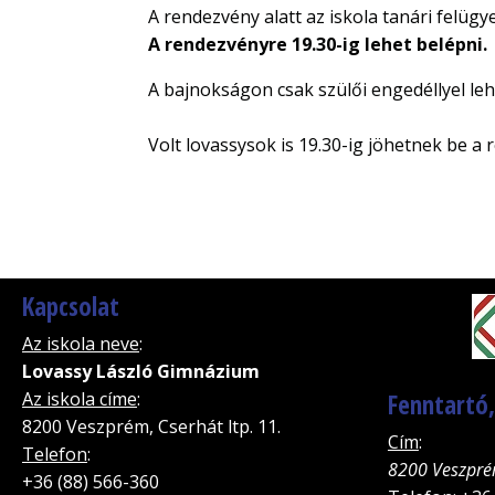
A rendezvény alatt az iskola tanári felügye
A rendezvényre 19.30-ig lehet belépni.
A bajnokságon csak szülői engedéllyel l
Volt lovassysok is 19.30-ig jöhetnek be a
Kapcsolat
Az iskola neve
:
Lovassy László Gimnázium
Az iskola címe
:
Fenntartó
8200 Veszprém, Cserhát ltp. 11.
Cím
:
Telefon
:
8200 Veszpré
+36 (88) 566-360