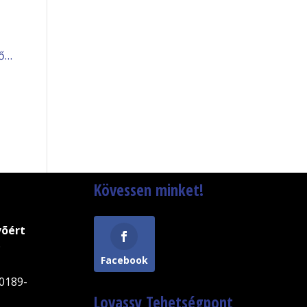
tő…
Kövessen minket!
võért
9
Facebook
0189-
Lovassy Tehetségpont