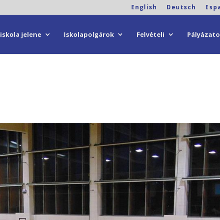
English
Deutsch
Esp
iskola jelene
Iskolapolgárok
Felvételi
Pályázat