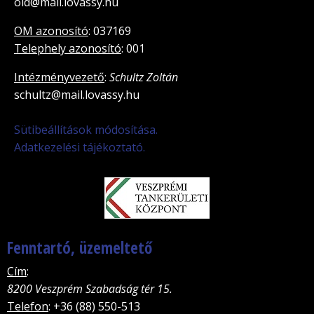
old@mail.lovassy.hu
OM azonosító
: 037169
Telephely azonosító
: 001
Intézményvezető
:
Schultz Zoltán
schultz@mail.lovassy.hu
Sütibeállítások módosítása.
Adatkezelési tájékoztató.
Fenntartó, üzemeltető
Cím
:
8200 Veszprém Szabadság tér 15.
Telefon
: +36 (88) 550-513