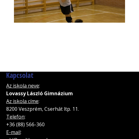
Kapcsolat
Az iskola neve
:
Lovassy László Gimnázium
Az iskola címe
:
8200 Veszprém, Cserhát ltp. 11.
Telefon
:
+36 (88) 566-360
E-mail
: