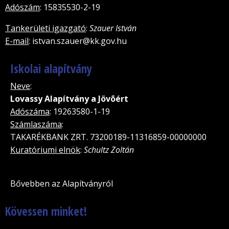
Adószám
: 15835530-2-19
Tankerületi igazgató
:
Szauer István
E-mail
: istvan.szauer@kk.gov.hu
Iskolai alapítvány
Neve
:
Lovassy Alapítvány a Jövõért
Adószáma
: 19263580-1-19
Számlaszáma
:
TAKARÉKBANK ZRT. 73200189-11316859-00000000
Kuratóriumi elnök
:
Schultz Zoltán
Bővebben az Alapítványról
Kövessen minket!