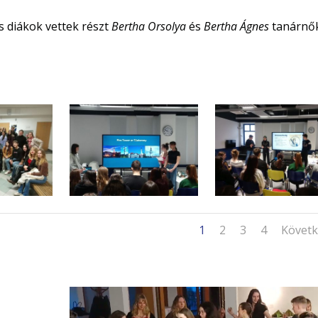
s diákok vettek részt
Bertha Orsolya
és
Bertha Ágnes
tanárnő
1
2
3
4
Követ