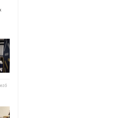
k
kező