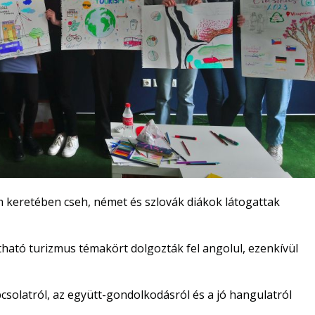
keretében cseh, német és szlovák diákok látogattak
tható turizmus témakört dolgozták fel angolul, ezenkívül
pcsolatról, az együtt-gondolkodásról és a jó hangulatról