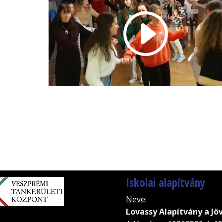
Iskolai alapítvány
Neve
:
Lovassy Alapítvány a Jö