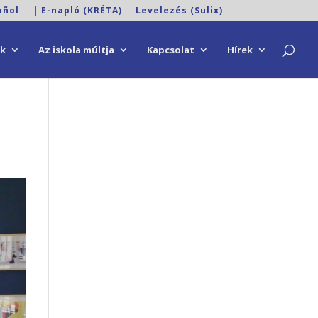
añol
| E-napló (KRÉTA)
Levelezés (Sulix)
ok
Az iskola múltja
Kapcsolat
Hírek