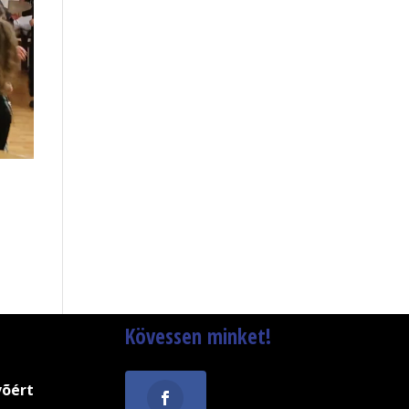
Kövessen minket!
võért