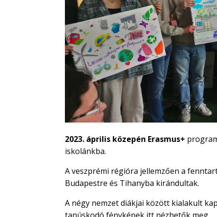
2023. április közepén Erasmus+
program 
iskolánkba.
A veszprémi régióra jellemzően a fenntar
Budapestre és Tihanyba kirándultak.
A négy nemzet diákjai között kialakult ka
tanúskodó fényképek itt nézhetők meg.